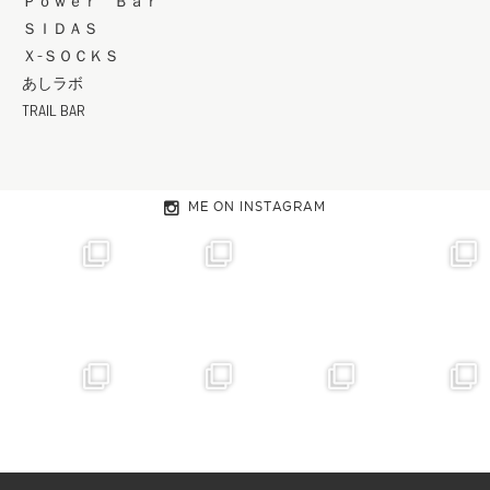
Ｐｏｗｅｒ Ｂａｒ
ＳＩＤＡＳ
Ｘ-ＳＯＣＫＳ
あしラボ
TRAIL BAR
ME ON INSTAGRAM