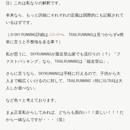
注）これは私なりの解釈です。
本来なら、もっと詳細にそれぞれの定義は国際的にも記載されて
いるはずです。
（※SKY RUNNING詳細は
JSA HP
へ TRAILRUNNINGは見つからずw簡
単に言うと不整地を走る事？）
私が思うに、SKYRUNNINGが最近登山家でも流行りの（？）「フ
ァストパッキング」なら、TRAILRUNNINGは「縦走登山」。
さらに言うなら、SKYRUNNINGは手軽に行えるので、子供から大
人まで幅広くいけるのに対して、TRAILRUNNING（特にULTRA)は大
人しか遊べない。
など色々と考えております。
まぁ正直私からしてみれば、どちらも面白い！！楽しい！！！だ
から一緒なんですが・・・（笑）