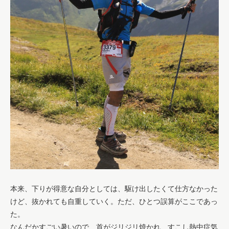
本来、下りが得意な自分としては、駆け出したくて仕方なかった
けど、抜かれても自重していく。ただ、ひとつ誤算がここであっ
た。
なんだかすごい暑いので、首がジリジリ焼かれ、すこし熱中症気