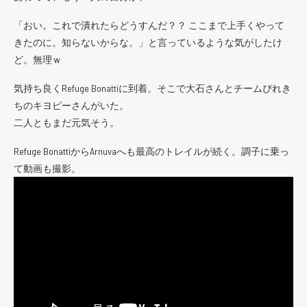
「おい。これで潰れたらどうすんだ？？ ここまで上手くやって
きたのに。知らないからな。」と言っているような気がしたけ
ど。無理ｗ
気持ち良くRefuge Bonattiに到着。そこで大石さんとチームぴれき
ちのキヨピーさんがいた。
二人ともまだ元気そう。
Refuge BonattiからArnuvaへも最高のトレイルが続く。調子に乗っ
て動画も撮影。