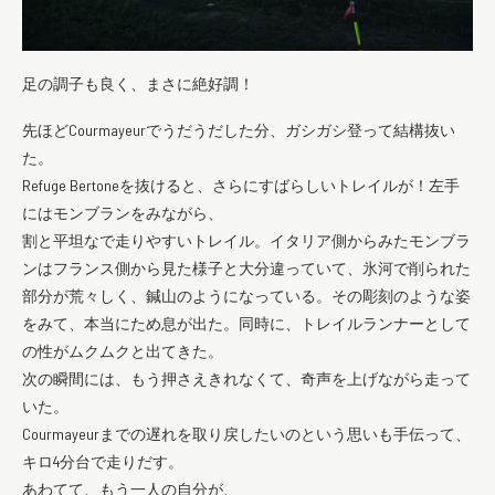
足の調子も良く、まさに絶好調！
先ほどCourmayeurでうだうだした分、ガシガシ登って結構抜い
た。
Refuge Bertoneを抜けると、さらにすばらしいトレイルが！左手
にはモンブランをみながら、
割と平坦なで走りやすいトレイル。イタリア側からみたモンブラ
ンはフランス側から見た様子と大分違っていて、氷河で削られた
部分が荒々しく、鍼山のようになっている。その彫刻のような姿
をみて、本当にため息が出た。同時に、トレイルランナーとして
の性がムクムクと出てきた。
次の瞬間には、もう押さえきれなくて、奇声を上げながら走って
いた。
Courmayeurまでの遅れを取り戻したいのという思いも手伝って、
キロ4分台で走りだす。
あわてて、もう一人の自分が、