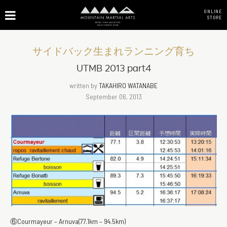
ONLINE
STORE
サイドバック生まれランニング育ち
UTMB 2013 part4
written by
TAKAHIRO WATANABE
September 06, 2013
⑥Courmayeur – Arnuva(77.1km – 94.5km)