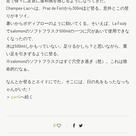
近で徐々に足首に違和感を感じるようになってきた。
Champex-Lacへは、Praz de Fortから300mほど登る。意外とこの登
りがキツイ。
暑いからボディブローのように効いてくる。そいえば、La Fouly
でsalomonのソフトフラスク500mlの一つに穴があいて使用できな
くなったので、
水は500mlしかもっていない。足りるかしら？と思いながら、重
い足を引きずるように登る。
※salomonのソフトフラスクはすぐ穴空き過ぎ（怒）。これは致
命的だなぁ。
なんとか登るとエイドにでた。そこには、日の丸をもったなっち
ゃんがいた！
＞
part5
へ続く
0