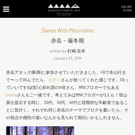
ONLINE
STORE
Dance With Mountains
赤岳 – 厳冬期
written by
釘嶋 岳幸
January 25, 2014
赤岳アタック隊(再)に参加させていただきました。FBで冬山行き
て〜って叫んでたら、
エディ
さんが拾ってくれた感じです。FBっ
ていいですね(笑) 心折れ部のH谷さん、MMAブロガーでもある
Emma
さんもご一緒です。考えてみばMMAブロガーが3人も！登山
届を提出する時に、20代、30代、40代と段階的な年齢差であるこ
とに気付く。それぞれ同じ赤岳のテーマでブログを書いたら、そ
の視点や感性の違いなんかも見られて面白いかもしれません。