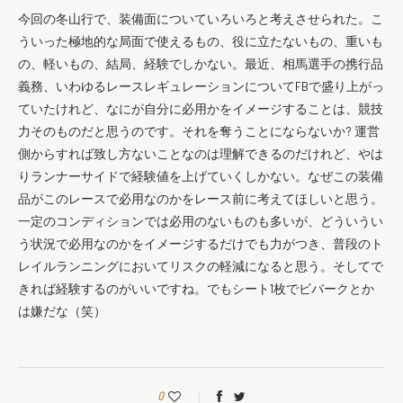
今回の冬山行で、装備面についていろいろと考えさせられた。こ
ういった極地的な局面で使えるもの、役に立たないもの、重いも
の、軽いもの、結局、経験でしかない。最近、相馬選手の携行品
義務、いわゆるレースレギュレーションについてFBで盛り上がっ
ていたけれど、なにが自分に必用かをイメージすることは、競技
力そのものだと思うのです。それを奪うことにならないか? 運営
側からすれば致し方ないことなのは理解できるのだけれど、やは
りランナーサイドで経験値を上げていくしかない。なぜこの装備
品がこのレースで必用なのかをレース前に考えてほしいと思う。
一定のコンディションでは必用のないものも多いが、どういうい
う状況で必用なのかをイメージするだけでも力がつき、普段のト
レイルランニングにおいてリスクの軽減になると思う。そしてで
きれば経験するのがいいですね。でもシート1枚でビバークとか
は嫌だな（笑）
0