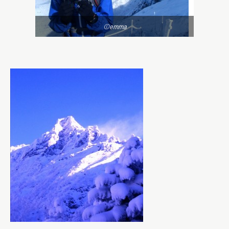
©emma