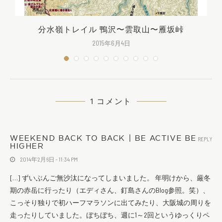
分水嶺トレイル 鴨沢〜雲取山〜雁坂峠
2015年6月4日
1 コメント
WEEKEND BACK TO BACK | BE ACTIVE BE
REPLY
HIGHER
2014年2月6日 - 11:34 PM
[…] ずいぶんご無沙汰になってしまいました。 年明けから、厳冬
期の赤岳に行ったり（エディさん、釘島さんのBlog参照。笑）、
こっそり独りで初ハーフマラソンに出てみたり、大阪城の周りを
走ったりしていました。ぼちぼち、週に1～2回というゆっくりペ