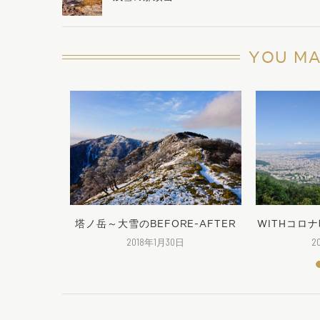
YOU MA
父御岳山
塔ノ岳～大雪のBEFORE-AFTER
WITHコロ
2018年1月30日
2