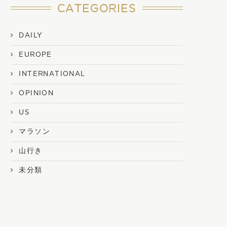
CATEGORIES
DAILY
EUROPE
INTERNATIONAL
OPINION
US
マラソン
山行き
未分類