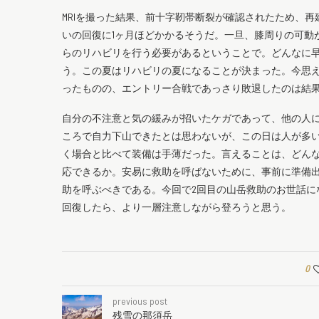
MRIを撮った結果、前十字靭帯断裂が確認されたため、
いの回復に1ヶ月ほどかかるそうだ。一旦、膝周りの可動
らのリハビリを行う必要があるということで。どんなに早
う。この夏はリハビリの夏になることが決まった。今思
ったものの、エントリー合戦であっさり敗退したのは結
自分の不注意と気の緩みが招いたケガであって、他の人
ころで自力下山できたとは思わないが、この日は人が多
く場合と比べて装備は手薄だった。言えることは、どん
応できるか。安易に救助を呼ばないために、事前に準備
助を呼ぶべきである。今回で2回目の山岳救助のお世話に
回復したら、より一層注意しながら登ろうと思う。
0
previous post
残雪の那須岳