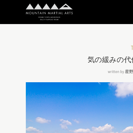
T
気の緩みの代
written by
星野