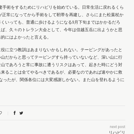
再建手術をするためにリハビリを始めている。日常生活に戻れるくら
が正常になってから手術をして靭帯を再建し、さらにまた松葉杖か
くいっても、普通に歩けるようになる9月下旬まではかかるだろ
えば、久々のトレラン大会として、今年は信越五岳に出ようかと思
果的にはよかったと言える。
に役に立つ教訓はあまりないかもしれない。テーピングがあったと
い山だからと思ってテーピングすら持っていないなど、深い山に行
な山であろうと常に事故に遭うリスクはあって、起きた時にどう対
出来ることは全てやるべきであるが、必要なのであれば速やかに救
なったが、関係各位には大変感謝しかない。また山を登れるように
next post
リハビリ