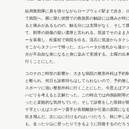
結局救助隊に肩を借りながらロープウェイ駅まで歩き、
て病院へ。横に寝た状態での救急医の触診には痛みが特
ると痛みがあるものの、触る分には支障がなく、そして
て、靭帯の損傷の疑い濃厚と言われる。筑波でそのまま
ーを装着し、松葉杖で病院を出る。流石に筑波からタク
そこからタクシーで帰った。エレベータが改札から遠か
分が不自由な身になると身に染みて実感する。土曜の出
行くことにした。
コロナのご時世の影響か、大きな病院の整形外科は予約
と断られ、何日も診察待ちはしてられないので、予約無し
スポーツに強い整形外科に行くことにした。今思えばア
ハビリを考えると正解だった。この時点では内側副靭帯
ったと楽観的な気持ちでいた。そして診察をした医師が
十字といえばスポーツ選手が長期離脱や引退の原因にな
吹き飛んだ。次に山に行けるのはいつだろう、秋に申し
も、走ったり山に登ったりできるように回復するのだろ