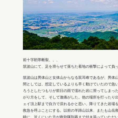
前十字靭帯断裂、、、
筑波山にて、足を滑らせて落ちた着地の衝撃によって負
筑波山は男体山と女体山からなる双耳峰であるが、男体
間としては、想定しているよりも早く動けていたので急
ろうとしたつもりが前日の雨で濡れた岩に滑ってしまっ
がり方をして、そして激痛がした。他の場所を打ったり
ェイ頂上駅まで自力で戻れるかと思い、降りてきた岩場
救急を呼ぶことにする。以前の羊蹄山以来、またも山岳
時に、近くにいた方が救助隊到着まで付き添っていただ