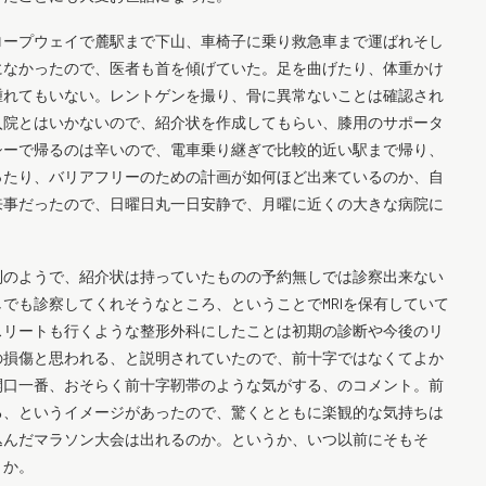
ロープウェイで麓駅まで下山、車椅子に乗り救急車まで運ばれそし
になかったので、医者も首を傾げていた。足を曲げたり、体重かけ
腫れてもいない。レントゲンを撮り、骨に異常ないことは確認され
入院とはいかないので、紹介状を作成してもらい、膝用のサポータ
シーで帰るのは辛いので、電車乗り継ぎで比較的近い駅まで帰り、
ったり、バリアフリーのための計画が如何ほど出来ているのか、自
来事だったので、日曜日丸一日安静で、月曜に近くの大きな病院に
制のようで、紹介状は持っていたものの予約無しでは診察出来ない
でも診察してくれそうなところ、ということでMRIを保有していて
スリートも行くような整形外科にしたことは初期の診断や今後のリ
の損傷と思われる、と説明されていたので、前十字ではなくてよか
開口一番、おそらく前十字靭帯のような気がする、のコメント。前
る、というイメージがあったので、驚くとともに楽観的な気持ちは
込んだマラソン大会は出れるのか。というか、いつ以前にそもそ
うか。