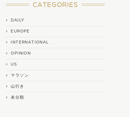
CATEGORIES
DAILY
EUROPE
INTERNATIONAL
OPINION
US
マラソン
山行き
未分類