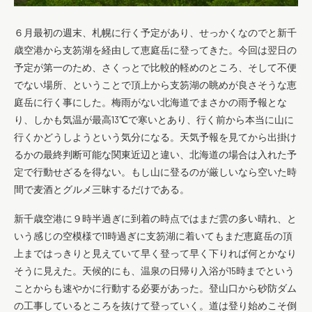
６月最初の週末、札幌に行く予定があり、せっかくなのでと新千
歳空港から支笏湖を経由して恵庭岳に登ってきた。今回は翌日の
予定が第一のため、さくっとで比較的軽めのところ、そして不便
でない場所、ということで頂上から支笏湖の眺めが良さそうな恵
庭岳に行く事にした。梅雨がない北海道でまさかの雨予報とな
り、しかも気温が最高13℃で寒いとあり、行く前から本当に山に
行くかどうしようという気分になる。天気予報を見てから出掛け
るかの最終判断可能な関東近辺と違い、北海道の場合は入れた予
定で行動せざるを得ない。もし山に登るのが厳しいなら空いた時
間で麦酒とグルメ三昧するだけである。
新千歳空港に９時半過ぎに到着の時点ではまだ雲の多い晴れ、と
いう感じの空模様で11時過ぎに支笏湖に着いてもまだ恵庭岳の頂
上まではっきりと見えていて早く登って早く下りれば何とかなり
そうに見えた。天候的にも、温泉の日帰り入浴が15時までという
ことからも速やかに行動する必要があった。登山口から砂防ダム
の工事しているところを抜けて登っていく。道は登り始めこそ倒