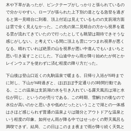
木や下草があったが、ピンクテープがしっかりと張られているの
で分かりやすい。ロープが張られた上下別の道となる急登を過ぎ
ると第一見晴台に到着、頂上付近は見えているものの支笏湖方面
は雲で全く見えなかった。この先の第二見晴台の方から視界を遮
る雲が流れてきていたので行ったとしても眺望は期待できそうな
感じがしない。と考えている間に頂上も雲につつまれ視界が悪く
なる。晴れていれば絶景の山を視界が悪い中進んでもいまいちと
思い引き返すことにした。下山途中から雨が降り始めたが何とか
レインウェアを使わずに済む程度の降り方だった。
下山後は登山口近くの丸駒温泉で暖まる。日帰り入浴が15時まで
に対し、下山が14時過ぎと、ほぼほぼ予定通りの3時間行動であ
る。ここの温泉は支笏湖の水を引き入れている露天風呂は湖と水
位が同じ、というのが売りである。この時期、雪解けの後なので
水位が高いのかと思いきや低めだったということで湖との一体感
はさほど感じられず普通の温泉よりは随分とアウトドアな温泉と
いう程度の印象。如何せん雨が降る中ではせっかくの野天風呂も
満喫できず。結局、この日はこのまま夜まで雨が降り続く天気と