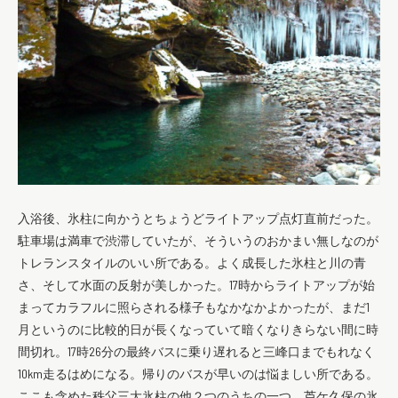
入浴後、氷柱に向かうとちょうどライトアップ点灯直前だった。
駐車場は満車で渋滞していたが、そういうのおかまい無しなのが
トレランスタイルのいい所である。よく成長した氷柱と川の青
さ、そして水面の反射が美しかった。17時からライトアップが始
まってカラフルに照らされる様子もなかなかよかったが、まだ1
月というのに比較的日が長くなっていて暗くなりきらない間に時
間切れ。17時26分の最終バスに乗り遅れると三峰口までもれなく
10km走るはめになる。帰りのバスが早いのは悩ましい所である。
ここも含めた秩父三大氷柱の他２つのうちの一つ、芦ケ久保の氷