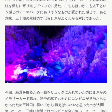
柱を帰りに寄り道してついでに見た。こちらはいかにも人工とい
う感じのテーマパークにありそうなものが置かれた感じで、ある
意味、三十槌の氷柱のすばらしさがよくわかる対比であった。
今回、絶景を撮るため一眼をリュックに入れていたのにまさかの
メモリーカード忘れ、途中の駅でも手近にコンビニが見当たらな
かったため三峰口に着いてから 買えばいいやと思ったのが大間
違いだった。三峰口付近にはコンビニが全く無い。そして、山の