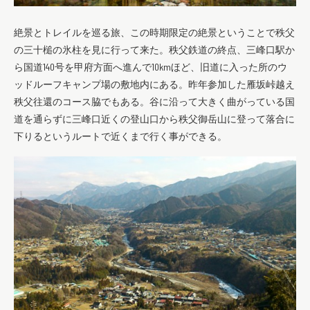
絶景とトレイルを巡る旅、この時期限定の絶景ということで秩父
の三十槌の氷柱を見に行って来た。秩父鉄道の終点、三峰口駅か
ら国道140号を甲府方面へ進んで10kmほど、旧道に入った所のウ
ッドルーフキャンプ場の敷地内にある。昨年参加した雁坂峠越え
秩父往還のコース脇でもある。谷に沿って大きく曲がっている国
道を通らずに三峰口近くの登山口から秩父御岳山に登って落合に
下りるというルートで近くまで行く事ができる。