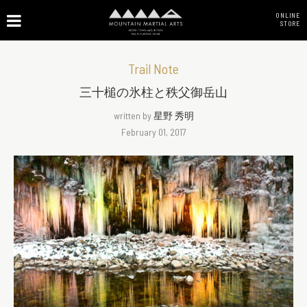
ONLINE
STORE
Trail Note
三十槌の氷柱と秩父御岳山
written by
星野 秀明
February 01, 2017