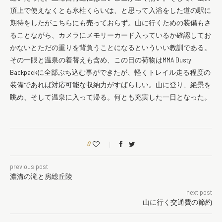
頂上で使えなくとも氷柱くらいは、と思って入浴をした道の駅に
期待をしたがこちらにも売っておらず。山に行くための装備もさ
ることながら、カメラにメモリーカード入っているか確認してお
かないとただの重りを背負うことになるといういい教訓である。
その一眼と温泉の着替えも含め、この日の荷物はMMA Dusty
Backpackに全部ぶち込む事ができたが、軽くトレイル走る程度の
装備であれば対応可能な収納力がすばらしい。山に登り、絶景を
眺め、そして温泉に入って帰る。何とも充実した一日となった。
0
previous post
濃溝の滝と房総丘陵
next post
山に行く交通費の節約