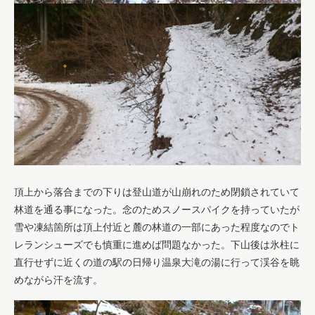
頂上から落合までの下りは登山道が山崩れのため閉鎖されていて
林道を通る事になった。念のためスノースパイクを持っていたが
雪や凍結箇所は頂上付近と麓の林道の一部にあった程度なのでト
レランシューズでも慎重に進めば問題なかった。下山後は氷柱に
直行せずに近くの道の駅の日帰り温泉大滝の湯に行って渓谷を眺
めながら汗を流す。