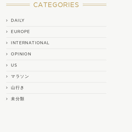
CATEGORIES
DAILY
EUROPE
INTERNATIONAL
OPINION
US
マラソン
山行き
未分類