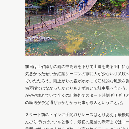
前日は土砂降りの雨の中高速を下りて山道を走る羽目に
気悪かったせいか紅葉シーズンの割に人が少ない寸又峡
ていただろう。雨上がりの霧がかかって幻想的な風景を
備万端ではなかったがとりあえず急いで駐車場へ向かう
がやや離れていて全くの計算外でスタート時刻ギリギリと
の輸送が予定通り行かなかった事が原因ということだ。
スタート前のトイレに手間取りレースはとりあえず最後
んびり行けばいいやと歩く。最初の急登の渋滞まではコ
最新のザックの人がんばれ、と言われてテンションが上がる。MM