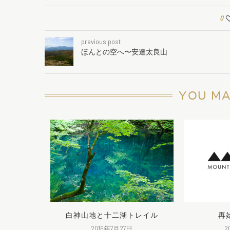
0
previous post
ほんとの空へ〜安達太良山
YOU MA
白神山地と十二湖トレイル
再
日
2016年7月27日
2