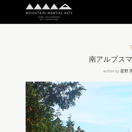
T
南アルプス
written by
星野 