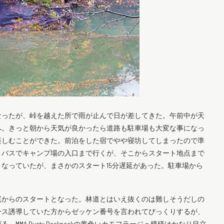
なったが、峠を越えた所で雨が止んで日が差してきた。午前中が天
へ。きっと朝から天気が良かったら道路も駐車場も大変な事になっ
楽しむことができた。前泊をした宿でやや寝坊してしまったので準
。バスでキャンプ場の入口まで行くが、そこからスタート地点まで
なっていたが、まさかのスタート15分遅延があった。駐車場から
尾からのスタートとなった。林道とはいえ抜くのは難しそうだしの
ース誘導していた方からゼッケン番号を言われてびっくりするが、
A Dusty Backpackの黄色いカモフラージュ模様はかなり目立