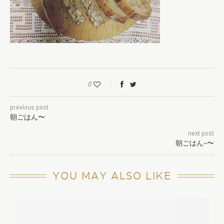
0
previous post
朝ごはん〜
next post
朝ごはん~〜
YOU MAY ALSO LIKE