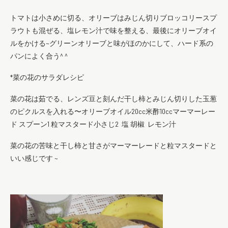
トマトは小さめに切る、オリーブはみじん切りブロッコリースプ
ラウトも混ぜる、塩レモン汁で味を整える、最後にオリーブオイ
ルをかける~グリーンオリーブと味がほのかにして、ハード系の
パンによく合う^ ^
*菜の花のサラダレシピ
菜の花は茹でる、レンズ豆と刻んだ干し柿とみじん切りした玉葱
のピクルスを入れる〜オリーブオイル20cc米酢10ccマーマーレー
ド スプーン1 粒マスタード小さじ2 塩 胡椒 レモン汁
菜の花の苦味と干し柿と甘さがマーマーレードと粒マスタードと
いい感じです ~