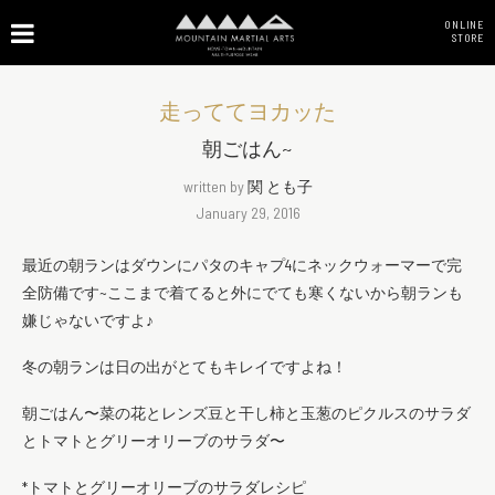
ONLINE
STORE
走っててヨカッた
朝ごはん~
written by
関 とも子
January 29, 2016
最近の朝ランはダウンにパタのキャプ4にネックウォーマーで完
全防備です~ここまで着てると外にでても寒くないから朝ランも
嫌じゃないですよ♪
冬の朝ランは日の出がとてもキレイですよね！
朝ごはん〜菜の花とレンズ豆と干し柿と玉葱のピクルスのサラダ
とトマトとグリーオリーブのサラダ〜
*トマトとグリーオリーブのサラダレシピ