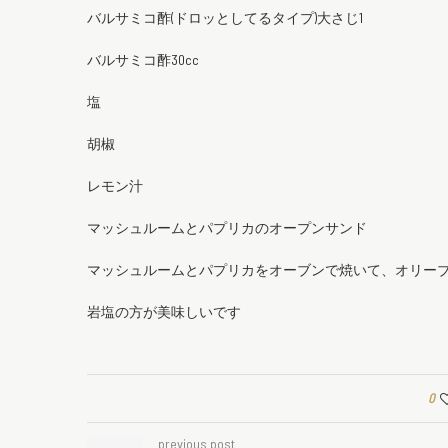
バルサミコ酢(ドロッとしてるタイプ)大さじ1
バルサミコ酢30cc
塩
胡椒
レモン汁
マッシュルームとパプリカのオープンサンド
マッシュルームとパプリカをオーブンで焼いて、オリーブ
岩塩の方が美味しいです
0
previous post