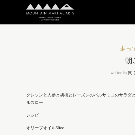
走っ
朝
written by
関
クレソンと人参と胡桃とレーズンのバルサミコのサラダ
ルスロー
レシピ
オリーブオイル50cc