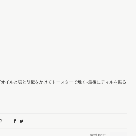
オイルと塩と胡椒をかけてトースターで焼く~最後にディルを振る
next post