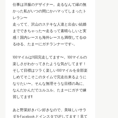
仕事は洋服のデザイナー。走るなんて縁の無
かった私がいつの間にかハマってしまったト
レラン〜
走ってて、沢山のステキな人達と出会い結婚
までできちゃった〜走るって素晴らしいと実
感！国内レースも海外レースも満喫してるゆ
るゆる、たまーにガチランナーです~。
100マイルは11回完走してます〜。100マイルの
楽しさがわかってきたような気がしてます！
そして目標はツラく楽しい100マイルを全部楽
しめてそこそこのタイムで完走出来るように
なりたい〜。そんな無理そうな目標の為に、
なんだかんだでユルユル、たまーにガチで練
習してます❗️
あと野菜好きパン好きなので、美味しいサラ
ダをFacebook とインスタでUPしてます！見て