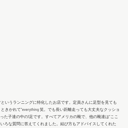
ツというランニングに特化したお店です。定員さんに足型を見ても
れて”everything 笑。でも長い距離走っても大丈夫なクッショ
った子達の中の1足です。すべてアメリカの靴で、他の靴達は”ここ
いろいろな質問に答えてくれました。結び方もアドバイスしてくれた