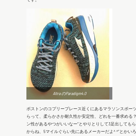
Altra のParadigm4.0
ボストンのコプリープレース近くにあるマラソンスポー
らって、柔らかさか耐久性か安定性、どれを一番求める？ときか
ン性があるやつがいいなー”とやりとりして3足出してもら
からね、5マイルぐらい先にあるメーカーだよ^ ^”とか