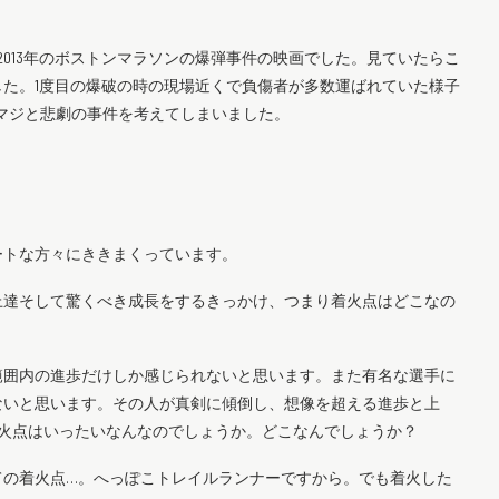
2013年のボストンマラソンの爆弾事件の映画でした。見ていたらこ
た。1度目の爆破の時の現場近くで負傷者が多数運ばれていた様子
ジマジと悲劇の事件を考えてしまいました。
ートな方々にききまくっています。
上達そして驚くべき成長をするきっかけ、つまり着火点はどこなの
範囲内の進歩だけしか感じられないと思います。また有名な選手に
ないと思います。その人が真剣に傾倒し、想像を超える進歩と上
着火点はいったいなんなのでしょうか。どこなんでしょうか？
ての着火点…。へっぽこトレイルランナーですから。でも着火した