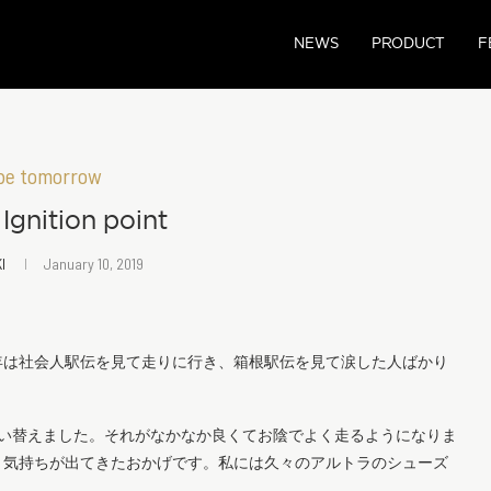
NEWS
PRODUCT
F
be tomorrow
Ignition point
KI
January 10, 2019
年は社会人駅伝を見て走りに行き、箱根駅伝を見て涙した人ばかり
買い替えました。それがなかなか良くてお陰でよく走るようになりま
う気持ちが出てきたおかげです。私には久々のアルトラのシューズ