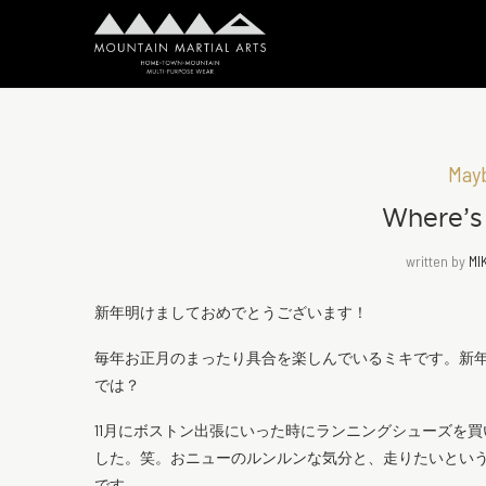
May
Where’s 
written by
MI
新年明けましておめでとうございます！
毎年お正月のまったり具合を楽しんでいるミキです。新
では？
11月にボストン出張にいった時にランニングシューズを
した。笑。おニューのルンルンな気分と、走りたいとい
です。