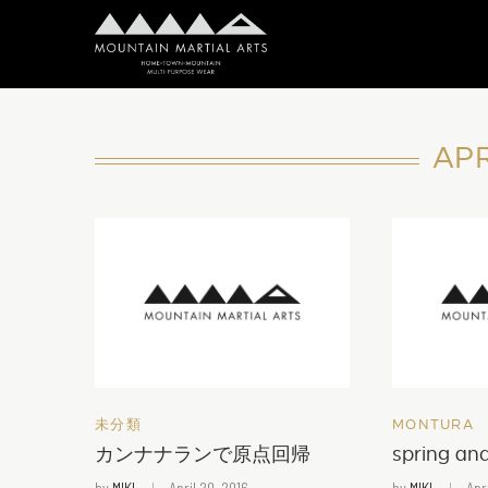
APR
未分類
MONTURA
カンナナランで原点回帰
spring and
by
MIKI
April 20, 2016
by
MIKI
Apri