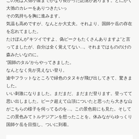
この先は大弛小屋までかなり長かった記憶があります。とにかく
大弛のカレーをありつきたいっ
その気持ちを胸に進みます。
気温も高めですが、なんとか大丈夫。それより、国師ケ岳の存在
を忘れてました。
たけぽんが”キツイですよ、偽ピークもたくさんありますよ”と言
ってましたが、自分は全く覚えてない…。それまではもののけの
森みたいなのに。
”国師のタル”からやってきました。
なんとなく先が見えない登り。
途中フラットなところで緑色のタヌキが飛び出してきて、驚きま
した。
いい刺激になりました。まだまだ、まだまだ登ります。登ってて
思い出しました。ピーク超えて山頂についたと思ったら大きな山
がこちらの様子を伺ってるのを…。この景色前にも見た。そして
この景色みてトルデジアンを想ったことを。休みながらゆっくり
国師ケ岳を目指し、ついに到着。