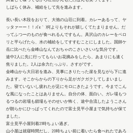
しばらく休み、補給をして先を進みます。
長い長い木段をおりて、大弛の山荘に到着。カレーあるって、ヤ
ッタァーー！！♪(´ε｀ )何よりもそれが嬉しくてたまりません。だ
ってふつーのものが食べれるんですもん。具沢山のカレーをペロ
リと平らげたら、水の補給をしてすすむことにしました。国師ケ
岳に比べたら金峰山なんておちゃのこさいさい♪な気分です。
途中2人に先に行ってもらいお花摘みをしたら、あまりにも速く
焦りました。2人は余力たっぷり。さすがです。
金峰山から大日岩を進み、見事にきりたった崖を見ながら下に進
みます。そこからからの下りから足がガクガクしてしまいまし
た。寝ていないし疲れたが足にモロにきたようです。今までこん
な風になったことはありません。自分の体、面白い。ガレ場もつ
るつるの岩場も鎖場もそのせいか怖く、途中合流したようこさん
が朗らかにひっぱってくれたので富士見平小屋まで気持ちが保て
ました。
富士見平小屋到着21時ちょい過ぎ。
山小屋は就寝時間だし、20時ちょい前に着いたら食べれたであろ