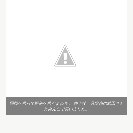
国師ケ岳って酷使ケ岳だよね 笑。 終了後、分水嶺の武田さん
とみんなで笑いました。