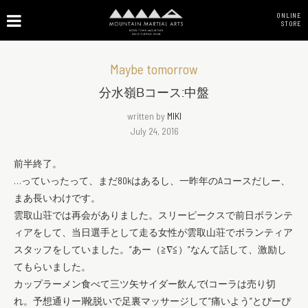
ONLINE
STORE
Maybe tomorrow
分水嶺Bコース:中盤
written by
MIKI
July 24, 2016
前半終了。
…っていったって、まだ80kはあるし、一昨年のAコースだしー、
まあ長いわけです。
雲取山荘では再会がありました。スリーピークスで前日ボランテ
ィアをして、当日選手として走る女性が雲取山荘でボランティア
スタッフをしていました。”あー（≧∇≦）”なんて話して、激励し
てもらいました。
カップラーメン食べて三ツ矢サイダー飲んで(コーラは売り切
れ。予想通りー)靴脱いで足裏マッサージして”痛いよう”とぴーぴ