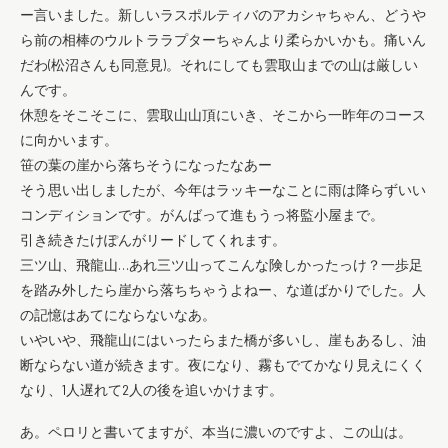
ー言いました。新しいラスポルティバのアカシャちゃん、どうや
ら前の相棒のウルトララプターちゃんより柔らかいかも。痛いん
だわ(松沼さんも同意見)。それにしても雲取山までの山は厳しい
んです。
休憩をそこそこに、雲取山山頂にいき、そこから一昨年のコース
に向かいます。
笹の葉の崖から落ちそうになったなあー
そう思い出しましたが、今年はラッキーなことに雨は降らずいい
コンディションです。がんばって進もうっ将監小屋まで。
引き続きたけぽんがリードしてくれます。
三ツ山、飛龍山…あれ三ツ山ってこんな険しかったっけ？一歩足
を踏み外したら崖から落ちちゃうよねー、な道ばかりでした。人
の記憶はあてにならないなあ。
いやいや、飛龍山にはいったらまた橋が多いし、崖もあるし、油
断ならない道が続きます。夜になり、霧もでてかなり見えにくく
なり、1人遅れて2人の後を追いかけます。
あ。ペロリと書いてますが、本当に濃いのですよ、この山は。