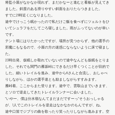
将監小屋がなかなか現れず、まだかなーと進むと看板が見えてき
ました。斜度のある滑りやすい斜面をおりたらつきました。
すでに21時近くになりました。
途中でけっこう眠かったので私だけご飯を食べずにツェルトをひ
いてシュラフをだしてごろ寝しました。雨がふってないのが幸い
です。
テント場にはりたかったですが、場所が見つからず、他の選手の
邪魔にもなるので、小屋の方の迷惑にならないように床で寝まし
た。
23時出発、仮眠しか取れていないので途中なんども仮眠をとりま
した。それでも関門の雁坂峠にできるだけ早くつくことが目的で
した。細いトレイルを進み、途中からKさんと合流し、おしゃべ
りしながら、ほかの選手達とも励ましながらすすみます。
雁峠着。ここからまた登ります。途中で、雲取山までいきます、
とソロで逆走してきたトレイルランナーに会いました。
”いやー、僕は分水嶺なんてまだまだですーっ”そうおっしゃる
が、1人でこのトレイルを逆走はなかなかのもんですが、ね。
途中口笛でジブリの曲を歌ったり笑ったりしながら進みます。空