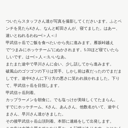
ついたらスタッフさん達が写真を撮影してくださいます。ふとベ
ンチを見たらKさん、なんと町田さんが、寝てました。はあー、
速いとねれるわねー(＞人＜;)
甲武信ヶ岳でご飯を食べたいから先に進みます。雁坂峠越え
で”つまみにホッケチーム”にぬかされます。5:30ほど寝ていたら
しいです。はー(＞人＜;)いいなあ。
またまた途中で早川さんに会い、少し話してから進みます。
破風山のゴツゴツの下りは苦手。しかし前は夜だったのでまだま
しです。途中Kさんに下り方の悪さに笑われ抜かれました。下り
て、甲武信ヶ岳を目指します。
甲武信ヶ岳到着。
カップラーメンを朝食に。でも塩っけが美味しくてたまらん。
すでにホッケチーム、Kさん、あんさん、他数名がいて、途中く
まさん、早川さん達がきました。
その後甲武信ヶ岳山頂到着。本部に連絡をして出発します。