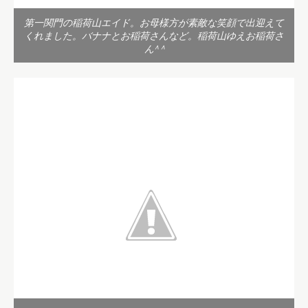
第一関門の稲荷山エイド。お母様方が素敵な笑顔で出迎えて
くれました。バナナとお稲荷さんなど。稲荷山ゆえお稲荷さ
ん^ ^