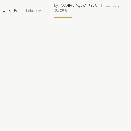
by
TAKAHIRO "kyow" IKEDA
January
30, 2015
yow" IKEDA
February