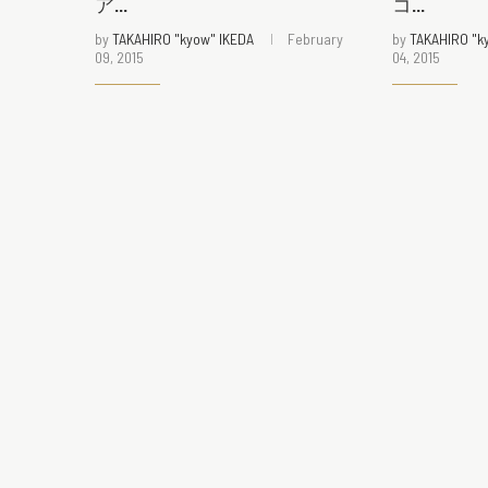
ア...
コ...
by
TAKAHIRO "kyow" IKEDA
February
by
TAKAHIRO "k
09, 2015
04, 2015