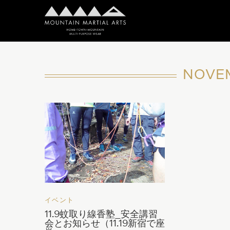
NOVE
イベント
11.9蚊取り線香塾_安全講習
会とお知らせ（11.19新宿で座