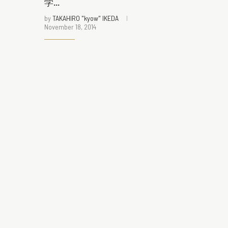
学...
by
TAKAHIRO "kyow" IKEDA
November 18, 2014