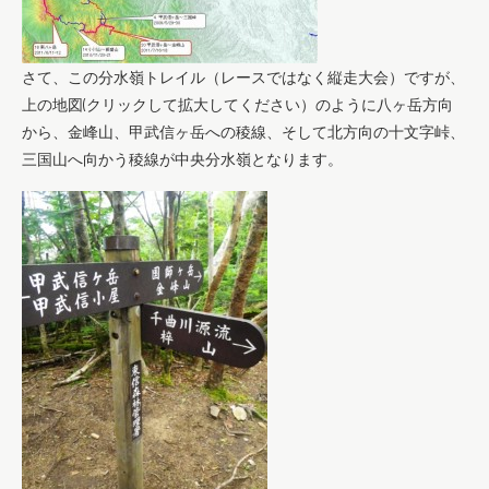
さて、この分水嶺トレイル（レースではなく縦走大会）ですが、
上の地図(クリックして拡大してください）のように八ヶ岳方向
から、金峰山、甲武信ヶ岳への稜線、そして北方向の十文字峠、
三国山へ向かう稜線が中央分水嶺となります。