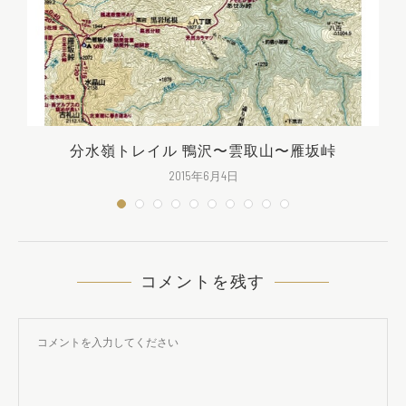
分水嶺トレイル 鴨沢〜雲取山〜雁坂峠
2015年6月4日
コメントを残す