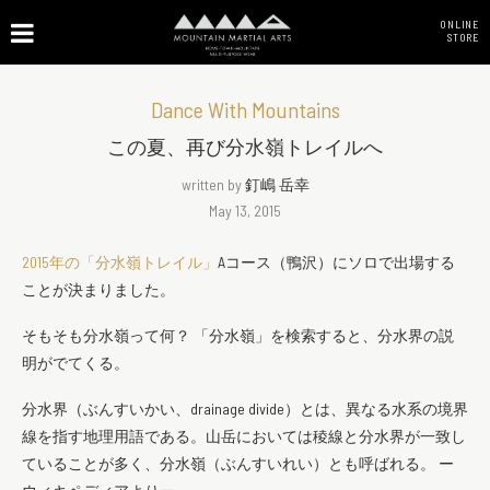
ONLINE
STORE
Dance With Mountains
この夏、再び分水嶺トレイルへ
written by
釘嶋 岳幸
May 13, 2015
2015年の「分水嶺トレイル」
Aコース（鴨沢）にソロで出場する
ことが決まりました。
そもそも分水嶺って何？ 「分水嶺」を検索すると、分水界の説
明がでてくる。
分水界（ぶんすいかい、drainage divide）とは、異なる水系の境界
線を指す地理用語である。山岳においては稜線と分水界が一致し
ていることが多く、分水嶺（ぶんすいれい）とも呼ばれる。 ー