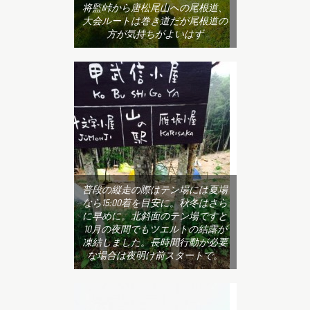
将監峠から唐松尾山への尾根道、
大会ルートは巻き道だが尾根道の
方が気持ちがよいはず
普段の縦走の際はテン場には夏場
なら15:00着を目安に。秋冬はさら
に早めに。北斜面のテン場ですと
10月の夜間でもツエルトの結露が
凍結しました。長時間行動が必要
な場合は夜明け前スタートで。