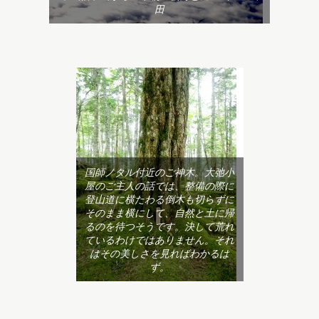
田
国師ノタル付近のご神木。大弛小
屋のご主人の話では、整備の際に
登山道に横たわる倒木も切らずに
そのまま横にして、自然と土に帰
るのを待つそうです。決して荒れ
ているわけではありません。それ
はその美しさを見ればわかるは
ず。