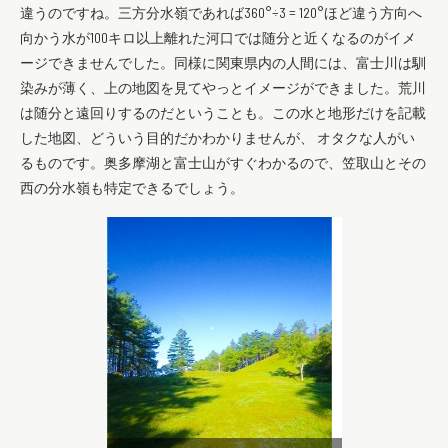
違うのですね。三方分水嶺であれば360°÷3 = 120°ほど違う方向へ
向かう水が100キロ以上離れた河口では随分と近くなるのがイメ
ージできませんでした。同様に関東県内の人間には、富士川は馴
染みが薄く、上の地図を見てやっとイメージができました。荒川
は随分と遠回りするのだということも。この水と地形だけを記載
した地図、どういう目的だかわかりませんが、 オタクな人がい
るものです。奥多摩湖と富士山がすぐわかるので、笠取山とその
西の分水嶺も特定できるでしょう。