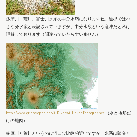
多摩川、荒川、富士川水系の中分水嶺になりますね。道標では小
さな分水嶺と表記されていますが、中分水嶺という意味だと私は
理解しております（間違っていたらすいません）
http://www.gridscapes.net/AllRiversAllLakesTopography/
（水と地形だ
けの地図）
多摩川と荒川というのは河口は比較的近いですが、水系は随分と