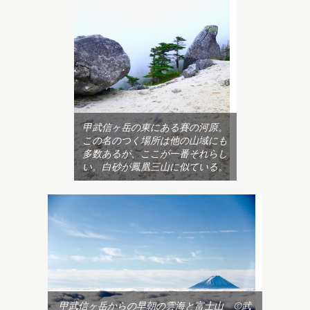
甲武信ヶ岳の東にある賽の河原。
この名のつく場所は他の山域にも
多数あるが、ここが一番それらし
い。白砂が鳳凰三山に似ている。
甲武信ヶ岳からの早朝の雲海と富士山 ©武