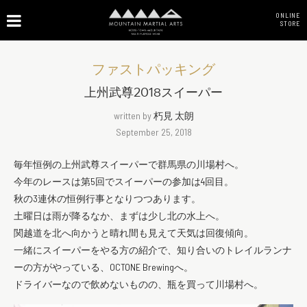
ONLINE
STORE
ファストパッキング
上州武尊2018スイーパー
written by
朽見 太朗
September 25, 2018
毎年恒例の上州武尊スイーパーで群馬県の川場村へ。
今年のレースは第5回でスイーパーの参加は4回目。
秋の3連休の恒例行事となりつつあります。
土曜日は雨が降るなか、まずは少し北の水上へ。
関越道を北へ向かうと晴れ間も見えて天気は回復傾向。
一緒にスイーパーをやる方の紹介で、知り合いのトレイルランナ
ーの方がやっている、OCTONE Brewingへ。
ドライバーなので飲めないものの、瓶を買って川場村へ。