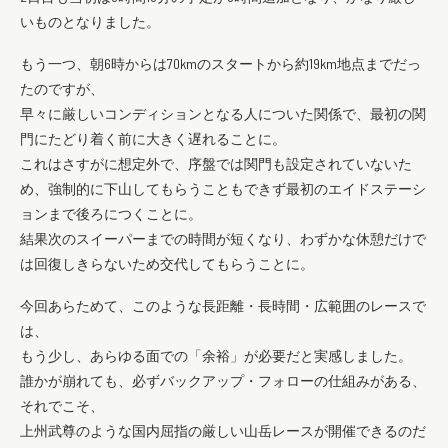
いものとなりました。
もう一つ、朝6時からは70kmのスタートから約19km地点までだっ
たのですが、
早々に厳しいコンディションとなる人についた関係で、最初の関
門にたどり着く前に大きく遅れることに。
これはさすがに想定外で、序盤では関門も設定されていないた
め、強制的に下山してもらうこともできず最初のエイドステーシ
ョンまで後ろにつくことに。
結果次のスイーパーまでの時間が短くなり、わずかな休憩だけで
は回復しきらないため交代してもらうことに。
今回あらためて、このような長距離・長時間・広範囲のレースで
は、
もう少し、あらゆる面での「余裕」が必要だと実感しました。
誰かが崩れても、必ずバックアップ・フォローの仕組みがある、
それでこそ、
上州武尊のような国内屈指の厳しい山岳レースが開催できるのだ