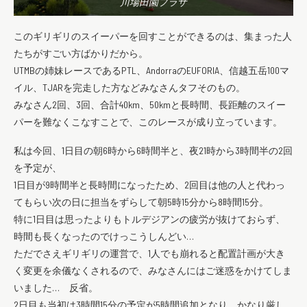
川場田園プラザ
このギリギリのスイーパーを回すことができるのは、集まった人
たちがすごい方ばかりだから。
UTMBの姉妹レースであるPTL、AndorraのEUFORIA、信越五岳100マ
イル、TJARを完走した方などみなさんタフそのもの。
みなさん2回、3回、合計40km、50kmと長時間、長距離のスイー
パーを難なくこなすことで、このレースが成り立っています。
私は今回、1日目の朝6時から6時間半と、夜21時から3時間半の2回
を予定が、
1日目が9時間半と長時間になったため、2回目は他の人と代わっ
てもらい次の日に担当をずらして朝5時15分から8時間15分。
特に1日目は思ったよりもトルデジアンの疲労が抜けておらず、
時間も長くなったのでけっこうしんどい…
ただでさえギリギリの運営で、1人でも崩れると配置計画が大き
く変更を余儀なくされるので、みなさんにはご迷惑をかけてしま
いました… 反省。
2日目も当初は3時間15分の予定が5時間追加となり、かなり厳し