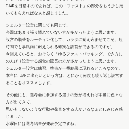
TJARを目指すのであれば、この「ファスト」の部分をもう少し磨
いてもらえればなぁと感じました。
シェルター設営に関しても同じで、
今回はあまり張り慣れていない方が多かったように思います。
設営の順番をルーティン化して、カラダに覚え込ませてこそ、短
時間でも暴風雨に耐えられる確実な設営ができるのですが、
今回見ていると、おそらく「ゆるファストパッキング」で夕方に
のんびり設営する感覚の延長の方が多かったように思います。
シェルター設営は練習、準備が一番結果に現れるところなので、
本当にTJARに出たいという方は、とにかく何度も繰り返し設営す
ることをオススメします。
その他にも、選考会に参加する選手の数が増えれば本当に色々な
方が出てきて、
思いもしないような行動や発言をする人がいるなぁとしみじみ感
じました。
水曜日には選考結果が発表予定ですね。