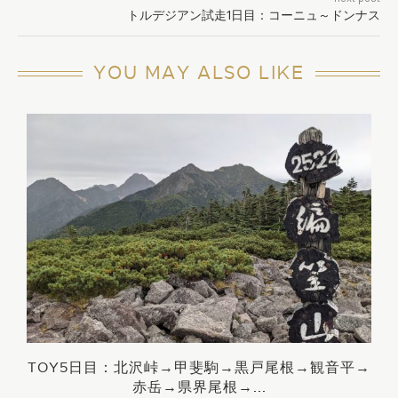
トルデジアン試走1日目：コーニュ～ドンナス
YOU MAY ALSO LIKE
TOY5日目：北沢峠→甲斐駒→黒戸尾根→観音平→
赤岳→県界尾根→...