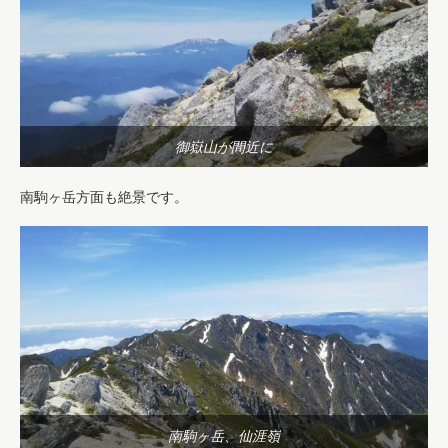
御嶽山が間近に
南駒ヶ岳方面も絶景です。
南駒ヶ岳、仙涯嶺