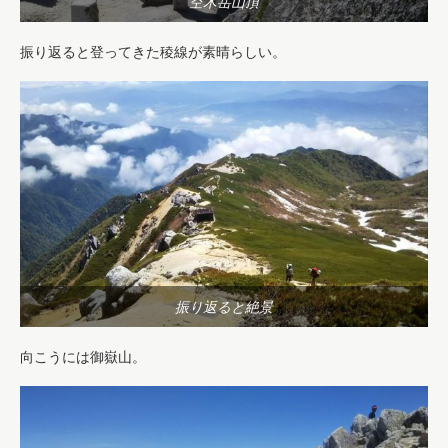
空木岳山頂
振り返ると登ってきた稜線が素晴らしい。
振り返ると絶景
向こうには御嶽山。