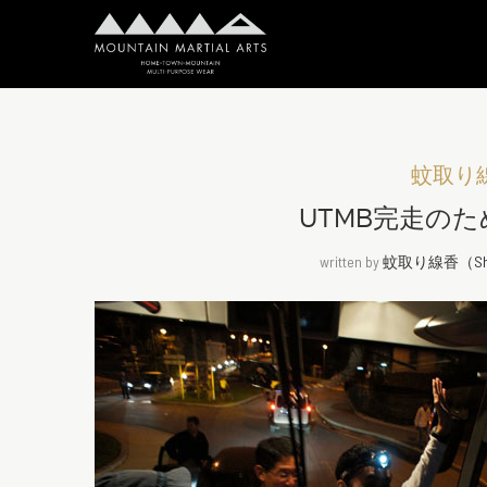
蚊取り線香
UTMB完走の
written by
蚊取り線香（Shin