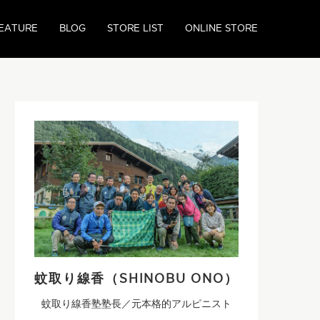
EATURE
BLOG
STORE LIST
ONLINE STORE
蚊取り線香（SHINOBU ONO）
蚊取り線香塾塾長／元本格的アルピニスト