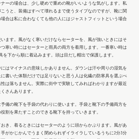
ンナーの場合は、少し硬めで重めの靴がいいような気がします。私
づこうと、装備はすべて壊れるまで使うタイプなのですが、靴に関
の場合は私に合わなくても他の人にはジャストフィットという場合
。
使います。風がなく寒いだけならセーターを、風が強いときにはそ
かつ寒い時にはセーターと雨具の両方を着用します。一番寒い時は
具を下から順に着込みます。頭は目だし帽出で保護します。
中にはマイナスの意味しかありません。ダウンは汗や周りの湿気を
上に書いた体類だけでは足りないと思う人は化繊の防寒具を選ぶべ
温性は落ちません。実際に街中で実験してみればわかりますが最近
たくさんあります。
は予備の靴下を手袋の代わりに使います。手袋と靴下の予備両方を
の役割を果たすことのできる靴下を持っていきます。
ておき、着るときにはセーターのように頭からかぶります。風があ
手がかじかんでうまく閉められずイライラしているうちに2分3分