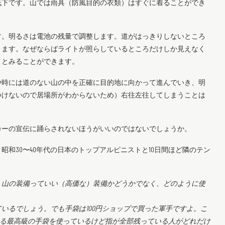
低下です。山では雨具（防風目的の衣類）はすぐに着ることができ
す。明るさは電池の残量で調整します。道がはっきりしないところ
ります。なぜならばライトが照らしているところだけしか見えなく
りとみることができます。
や時には道のない山の中を正確に目的地に向かって進んでいき、明
つけないので居場所がわからないため）右往左往してしまうことは
カーの宣伝に踊らされないほうがいいのではないでしょうか。
昭和30〜40年代の日本のトップアルピニストと10日間ほど隣のテン
、山の装備っていい（高価な）装備かどうかでなく、どのように使
いるでしょう。でも手袋は100円ショップで買った軍手ですよ。こ
する最高級の手袋を使っているけど指が全部残っている人がどれだけ