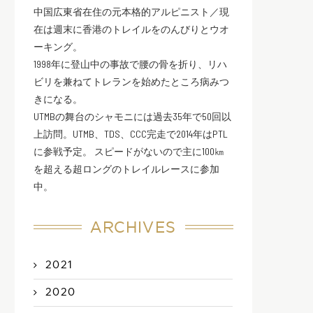
中国広東省在住の元本格的アルピニスト／現
在は週末に香港のトレイルをのんびりとウオ
ーキング。
1998年に登山中の事故で腰の骨を折り、リハ
ビリを兼ねてトレランを始めたところ病みつ
きになる。
UTMBの舞台のシャモニには過去35年で50回以
上訪問。UTMB、TDS、CCC完走で2014年はPTL
に参戦予定。 スピードがないので主に100㎞
を超える超ロングのトレイルレースに参加
中。
ARCHIVES
2021
2020