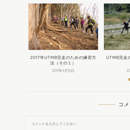
線香塾の催し
2017年UTMB完走のための練習方
UTMB完
1）
法（その１）
2017年4月14日
2
コメ