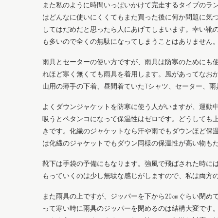
また私のように時間いっぱいかけて完走するタイプのラ
はどんなに使いにくくてもまた買った後に何か問題に気
してはだめだと思ったら人にあげてしまいます。幸い靴
も多いので全くの無駄になってしまうことはありません
雨具とセーターの使い方ですが、雨具は防寒のためにも
れほど寒く無くても雨具を着用します。風があってなお
山用の薄手の下着、昼間着ていたTシャツ、セーター、雨
よくダウンジャケットを防寒に使う人がいますが、運動
吸うとペタンコになって保温性はゼロです。どうしても
きです。化繊のジャケットなら汗や雨でもダウンほど保
は化繊のジャケットでもダウン同様の保温性が高い物も
靴下は手袋の予備にもなります。強風で飛ばされた時に
もっていくのは少し無駄な感じがしますので、私は両方
また雨具の上ですが、ジッパーを下から20㎝ぐらい閉め
って寒い時に雨具のジッパーを閉めるのは結構大変です。