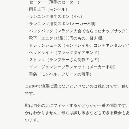
・セーター（薄手のセーター）
・雨具上下（モンベル）
・ランニング用半ズボン（Nike）
・ランニング用長ズボン (メーカー不明)
・バックパック（マラソン大会でもらったナップサック
・靴下（ユニクロ3足990円のもの。替え1足）
・トレランシューズ（モントレイル、コンチネンタルデ
・ヘッドライト（ブラックダイアモンド）
・ストック（ランブラーさん制作のもの）
・イマ－ジェンシーブランケット（メーカー不明）
・手袋（モンベル、フリースの薄手）
この中で慎重に選ばないといけないのは靴だけです。使
です。
靴は自分の足にフィットするかどうかが一番の問題です
かはわかりません。最近は試し履きなどもできる機会も
います。