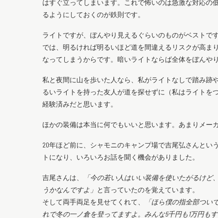
はすぐ立ってしまいます。これで怖いのは急激な対応の
るようにしておくのが鉄則です。
ライトですが、ぼんやり見えるぐらいのものがベストで
では、明るければ明るいほど道を間違えるリスクが高ま
なってしまうからです。暗いライトならば全体をぼんや
私と夜間に山を歩いた人なら、私がライトなしで踏み跡
るいライトを持った友人が道を探せずに（私はライトを
経験済みだと思います。
ほかの装備は本当に何でもいいと思います。あまりメー
20年ほど前に、シャモニのキャンプ場で吉尾弘さんという
トになり、いろいろお話を聞く機会がありました。
吉尾さんは、
「今の若い人はいい装備を使いたがるけど
うかなんですよ」
と言っていたのを覚えています。
そして両手両足を見せてくれて、
「ほら僕の指全部ついて
れで冬の一ノ倉を登ってますよ。みんな5千円も1万円も