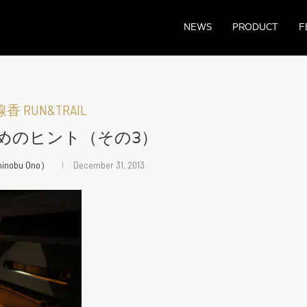
NEWS
PRODUCT
F
 RUN&TRAIL
ためのヒント（その3）
obu Ono）
December 31, 2013