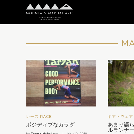
MA
レース RACE
ギア・ウェア 
ポジディブなカラダ
あまり語
ルランナ
by
Emma Nakajima
May 19, 2018