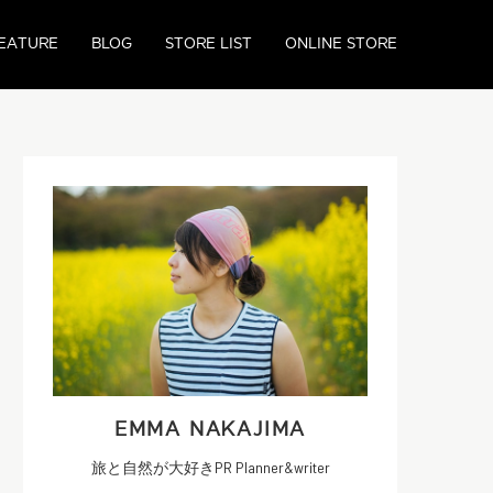
EATURE
BLOG
STORE LIST
ONLINE STORE
EMMA NAKAJIMA
旅と自然が大好きPR Planner&writer