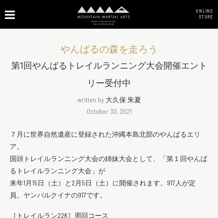
ONLINE
STORE
やんばるの森を走ろう
第1回やんばるトレイルランニング大会開催エント
リー受付中
written by
大久保 朱夏
October 30, 2021
７月に世界自然遺産に登録された沖縄本島北部のやんばるエリ
ア。
国頭トレイルランニング大会の姉妹大会として、「第１回やんば
るトレイルランニング大会」が
来年1月15日（土）と2月5日（土）に開催されます。917人が定
員。ヤンバルクイナの917です。
［トレイルラン22K］周回コース