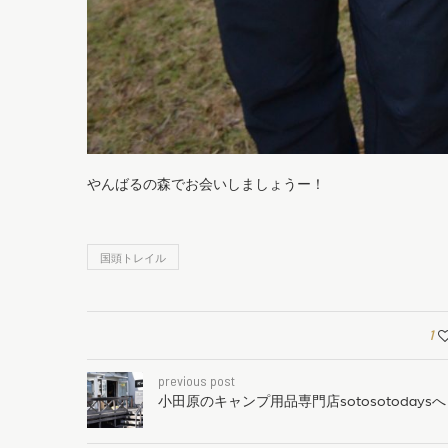
やんばるの森でお会いしましょうー！
国頭トレイル
1
previous post
小田原のキャンプ用品専門店sotosotodaysへ