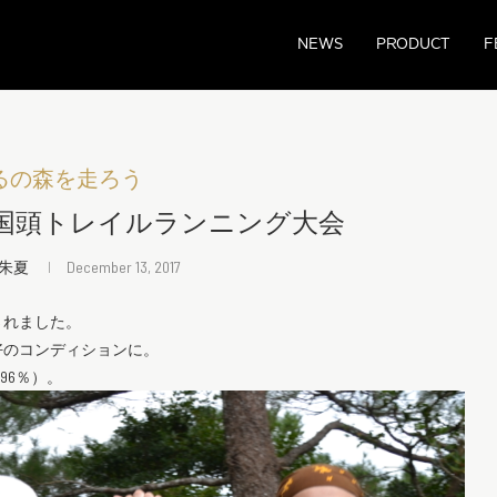
NEWS
PRODUCT
F
るの森を走ろう
国頭トレイルランニング大会
 朱夏
December 13, 2017
されました。
好のコンディションに。
率96％）。