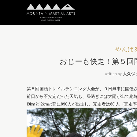
やんば
おじーも快走！第５回
written by
大久保
第５回国頭トレイルランニング大会が、９日無事に開催
前日から不安定だった天気も、昼過ぎには太陽が出て絶
19kmと12kmの部に896人が出走し、完走者は861人（完走