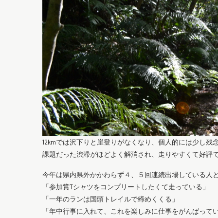
12kmでは沢下りと崖登りがなくなり、個人的には少し残
課題だった渋滞がほどよく解消され、走りやすくて好評
今年は県内県外かかわらず４、５回連続出場している人
「参加賞Tシャツをコンプリートしたくて走っている」
「一年のランは国頭トレイルで締めくくる」
「年中行事に入れて、これを楽しみに仕事をがんばって