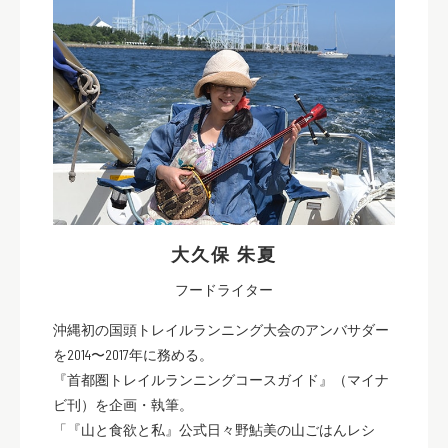
大久保 朱夏
フードライター
沖縄初の国頭トレイルランニング大会のアンバサダー
を2014〜2017年に務める。
『首都圏トレイルランニングコースガイド』（マイナ
ビ刊）を企画・執筆。
「『山と食欲と私』公式日々野鮎美の山ごはんレシ