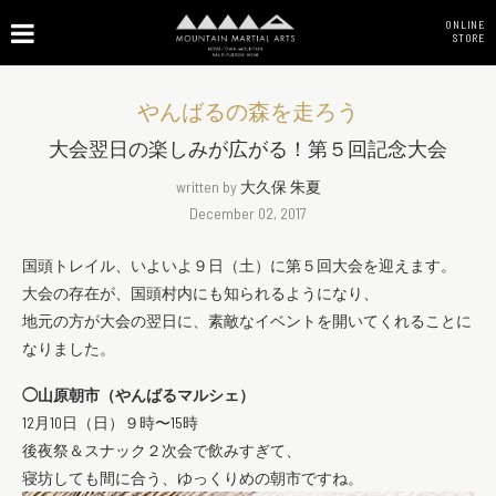
ONLINE
STORE
やんばるの森を走ろう
大会翌日の楽しみが広がる！第５回記念大会
written by
大久保 朱夏
December 02, 2017
国頭トレイル、いよいよ９日（土）に第５回大会を迎えます。
大会の存在が、国頭村内にも知られるようになり、
地元の方が大会の翌日に、素敵なイベントを開いてくれることに
なりました。
◯山原朝市（やんばるマルシェ）
12月10日（日）９時〜15時
後夜祭＆スナック２次会で飲みすぎて、
寝坊しても間に合う、ゆっくりめの朝市ですね。