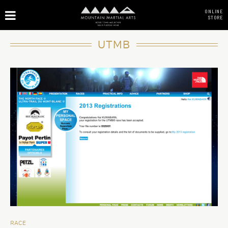
ONLINE
STORE
UTMB
RACE