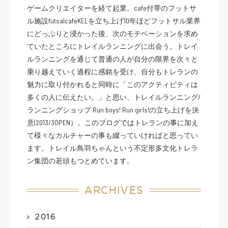
ゲームクリエイターを経て起業。cafe付帯のフットサ
ル施設futsalcafeKELを立ち上げ10年ほどフットサル業界
にどっぷりと浸かった後、次のモチベーションを求め
ていたところにトレイルランニングに出会う。トレイ
ルランニングを通じて普通の人が自分の限界を次々と
乗り越えていく過程に感銘を受け、自分もトレランの
魅力に取り付かれると同時に「このアクティビティは
多くの人に伝えたい。」と思い、トレイルランニング/
ランニングショップ Run boys! Run girls!の立ち上げを決
意(2013/3OPEN）。このブログではトレランの事に加え
て様々なカルチャーの事も綴っていければと思ってい
ます。トレイル鳥羽ちゃんという不定形多文化トレラ
ン集団の若頭もつとめています。
ARCHIVES
2016