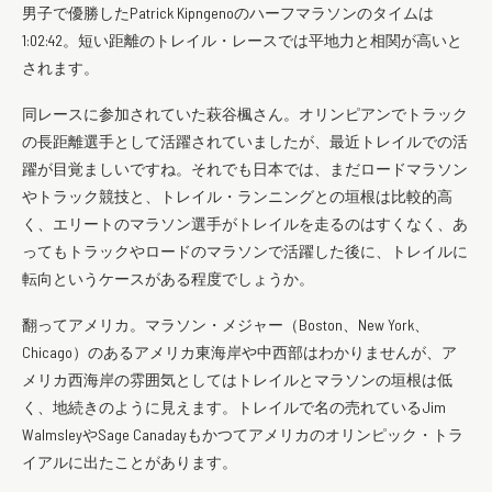
男子で優勝したPatrick Kipngenoのハーフマラソンのタイムは
1:02:42。短い距離のトレイル・レースでは平地力と相関が高いと
されます。
同レースに参加されていた萩谷楓さん。オリンピアンでトラック
の長距離選手として活躍されていましたが、最近トレイルでの活
躍が目覚ましいですね。それでも日本では、まだロードマラソン
やトラック競技と、トレイル・ランニングとの垣根は比較的高
く、エリートのマラソン選手がトレイルを走るのはすくなく、あ
ってもトラックやロードのマラソンで活躍した後に、トレイルに
転向というケースがある程度でしょうか。
翻ってアメリカ。マラソン・メジャー（Boston、New York、
Chicago）のあるアメリカ東海岸や中西部はわかりませんが、ア
メリカ西海岸の雰囲気としてはトレイルとマラソンの垣根は低
く、地続きのように見えます。トレイルで名の売れているJim
WalmsleyやSage Canadayもかつてアメリカのオリンピック・トラ
イアルに出たことがあります。