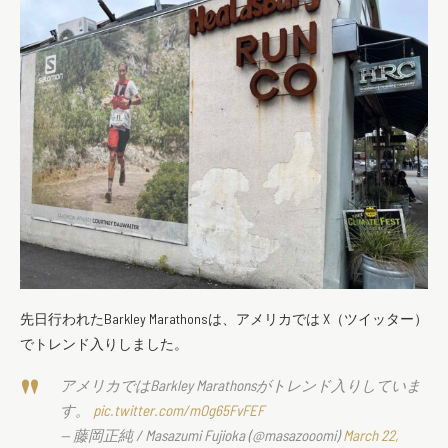
先日行われたBarkley Marathonsは、アメリカでは X（ツイッター）
でトレンド入りしました。
アメリカではBarkley Marathonsがトレンド入りしていま
す。
pic.twitter.com/mOg65FvFEF
— 藤岡正純 / Masazumi Fujioka (@masazooomi)
March 22,