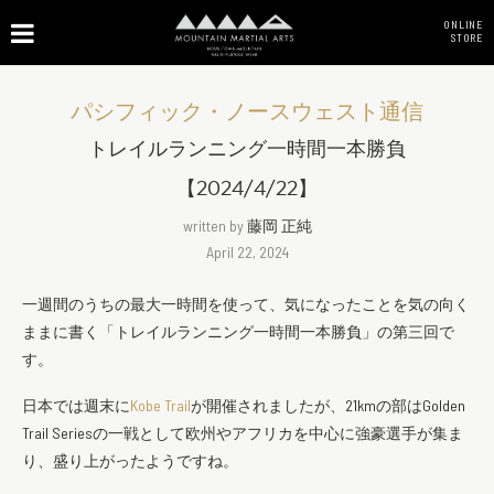
ONLINE
STORE
パシフィック・ノースウェスト通信
トレイルランニング一時間一本勝負
【2024/4/22】
written by
藤岡 正純
April 22, 2024
一週間のうちの最大一時間を使って、気になったことを気の向く
ままに書く「トレイルランニング一時間一本勝負」の第三回で
す。
日本では週末に
Kobe Trail
が開催されましたが、21kmの部はGolden
Trail Seriesの一戦として欧州やアフリカを中心に強豪選手が集ま
り、盛り上がったようですね。