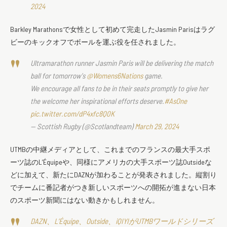
2024
Barkley Marathonsで女性として初めて完走したJasmin Parisはラグ
ビーのキックオフでボールを運ぶ役を任されました。
Ultramarathon runner Jasmin Paris will be delivering the match
ball for tomorrow's
@Womens6Nations
game.
We encourage all fans to be in their seats promptly to give her
the welcome her inspirational efforts deserve.
#AsOne
pic.twitter.com/dP4xfc8Q0K
— Scottish Rugby (@Scotlandteam)
March 29, 2024
UTMBの中継メディアとして、これまでのフランスの最大手スポ
ーツ誌のL’Équipeや、同様にアメリカの大手スポーツ誌Outsideな
どに加えて、新たにDAZNが加わることが発表されました。縦割り
でチームに番記者がつき新しいスポーツへの開拓が進まない日本
のスポーツ新聞にはない動きかもしれません。
DAZN、L’Équipe、Outside、iQIYIがUTMBワールドシリーズ