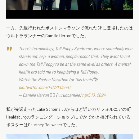
一方、先週行われたボストンマラソンで流れたCMに登場したのは
ウルトラランナーのCamille Herronでした。
There’s terminology, Tall Poppy Syndrome, where somebody who
stands out, esp. a woman, people resent that. They want to cut
down the Tall Poppy to be at the same level as others. A mental
health pro told me to keep being a Tall Poppy.
Watch the Boston Marathon for this to air📺!
pic.twitter.com/E07ZkUendT
— Camille Herron 🦸‍♀️ (@runcamille)
April 13, 2024
私が先週走ったLake Sonoma 50からほど近いカリフォルニアの町
Healdsburgのランニング・ショップにでかでかと掲げられている
ポスターはCourtney Dauwalterでした。