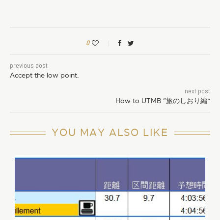
0
previous post
Accept the low point.
next post
How to UTMB “旅のしおり編”
YOU MAY ALSO LIKE