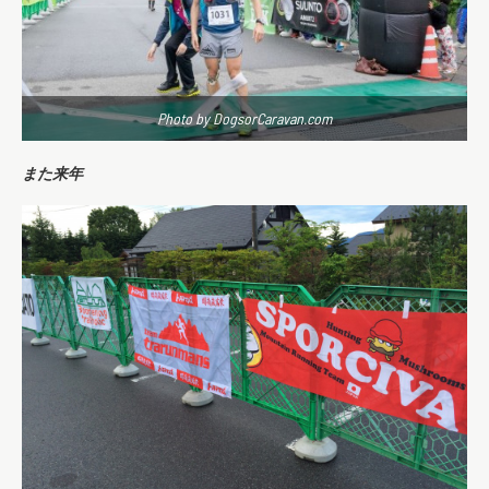
Photo by DogsorCaravan.com
また来年