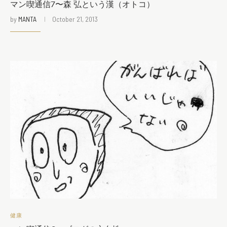
マン喫通信7〜森 弘という漢（オトコ）
by
MANTA
October 21, 2013
健康