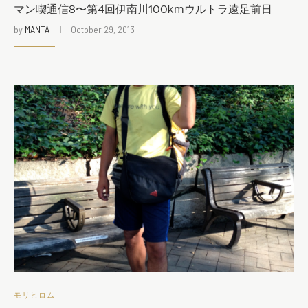
マン喫通信8〜第4回伊南川100kmウルトラ遠足前日
by
MANTA
October 29, 2013
モリヒロム