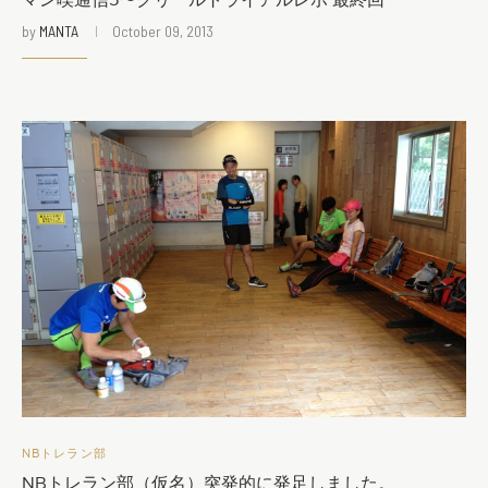
マン喫通信5〜クリールトライアルレポ 最終回
by
MANTA
October 09, 2013
NBトレラン部
NBトレラン部（仮名）突発的に発足しました。