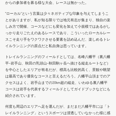
からの参加者を募る様な大会、レースは無かった。
”ローカル”という言葉は少々ネガティブな印象を与えてしまうこ
とがありますが、私が知る限りでは地元有志が集まり、独自の楽
しみ方で開催、コースなどにも変化を加えて小規模ではあるがし
っかり走りごたえのあるレースであり、こういったローカルレー
スこそ走り手をワクワクさせる要素を詰め込んだ、楽しめるトレ
イルランニングの原点だと私自身は思っています。
トレイルランニングのフィールドとしては、名峰八幡平（裏八幡
平~岩手山、秋田の乳頭山~秋田駒ヶ岳へ抜ける縦走ルートなど）
を中心としたエリアが有名だが、標高も比較的高く、景観や眺望
は最高であり優良なコースと言えるだろう。八幡平山頂までのア
クセスはよく、岩手山までの20km超の縦走、いわゆる裏八幡平
コースは岩手を代表するフィールドとしてガイドブックなどにも
紹介されています。
何度も周辺のエリアへ足を運んだが、まだまだ八幡平市には「ト
レイルランニング」というスポーツは浸透していなかった様に感