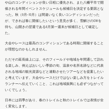
や山のコンディションが良い日程に優先され、また八幡平市で開
催される年間イベントスケジュールも候補日を決定する要因とな
った。秋（9月~10月）は間違いなく良いコンディションだった
が、できれば春に開催したいという意見が多く、雪解けのGWを
待ち、山開きの翌週である6月第一週末が候補日として確定し
た。
大会やレースは最高のコンディションである時期に開催すること
が理想なのかもしれません。
ただその延長線上には、そのフィールドや地域を年間通して訪れ
る楽しみ、例えばおいしい季節の旬、温泉や名所名跡などに代表
される地域の観光資源などと連動させたツアーなどを提案したい
と考えています。大会やレースだけではない楽しみ方をトレイル
ランナーへ伝えていくこと、これは地域振興にも必ずつながって
いくでしょう。
日本には四季があり、春のトレイルと秋のトレイルでは表情が全
く変化します。