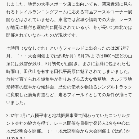
じました。地元の大手スポーツ店に出向いても、関東近郊に見ら
れるトレイルランニングブームに応える商品ブースやコーナー展
開などはされていません。東北では宮城や福島での大会、レース
が地元に根付き継続的に開催されているが、冬が長い北東北では
開催されていなかったのが現状です。
七時雨（ななしぐれ）というフィールドに出会ったのは2012年7
月。（・・大会開催までは約11か月）5月GWまでは1000mほどの山
頂には残雪が残り、6月初旬が山開き。まさに新緑に包まれた七
時雨山、田代山を有する田代平高原に魅了されてしまいました。
放牧で育てられる短角牛が作りあげる広大な牧草地、カルデラ地
形特有の緩やかな傾斜面、歴史の伝承を物語るシングルトラック
に変貌した鹿角街道など、走るフィールドとしての条件が揃って
いました。
2012年10月に八幡平市と地域振興事業で関わっていたコンサルタ
ント会社の協力を得て、レース開催を目指す発起人3名を中心に
地元説明会を開催。（・・地元説明会から大会開催までは約8か
月である）