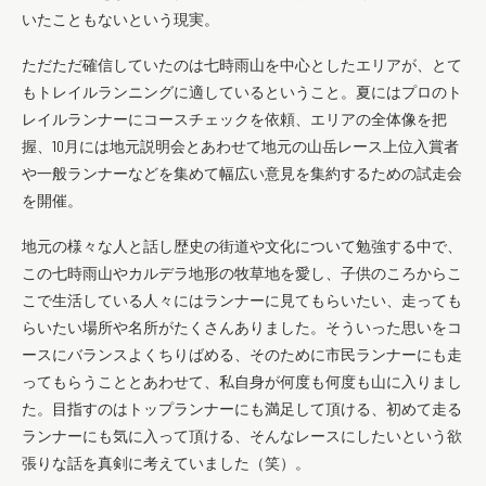
いたこともないという現実。
ただただ確信していたのは七時雨山を中心としたエリアが、とて
もトレイルランニングに適しているということ。夏にはプロのト
レイルランナーにコースチェックを依頼、エリアの全体像を把
握、10月には地元説明会とあわせて地元の山岳レース上位入賞者
や一般ランナーなどを集めて幅広い意見を集約するための試走会
を開催。
地元の様々な人と話し歴史の街道や文化について勉強する中で、
この七時雨山やカルデラ地形の牧草地を愛し、子供のころからこ
こで生活している人々にはランナーに見てもらいたい、走っても
らいたい場所や名所がたくさんありました。そういった思いをコ
ースにバランスよくちりばめる、そのために市民ランナーにも走
ってもらうこととあわせて、私自身が何度も何度も山に入りまし
た。目指すのはトップランナーにも満足して頂ける、初めて走る
ランナーにも気に入って頂ける、そんなレースにしたいという欲
張りな話を真剣に考えていました（笑）。