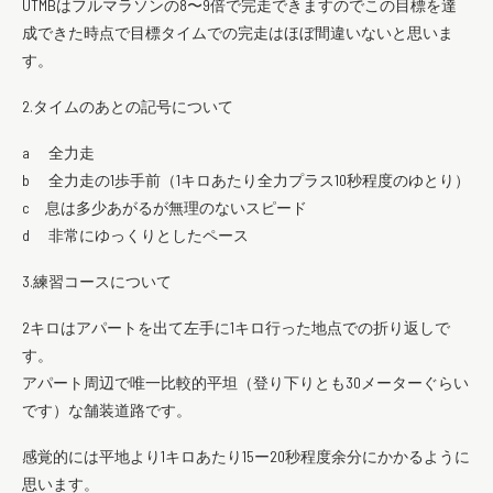
UTMBはフルマラソンの8〜9倍で完走できますのでこの目標を達
成できた時点で目標タイムでの完走はほぼ間違いないと思いま
す。
2.タイムのあとの記号について
a 全力走
b 全力走の1歩手前（1キロあたり全力プラス10秒程度のゆとり）
c 息は多少あがるが無理のないスピード
d 非常にゆっくりとしたペース
3.練習コースについて
2キロはアパートを出て左手に1キロ行った地点での折り返しで
す。
アパート周辺で唯一比較的平坦（登り下りとも30メーターぐらい
です）な舗装道路です。
感覚的には平地より1キロあたり15ー20秒程度余分にかかるように
思います。