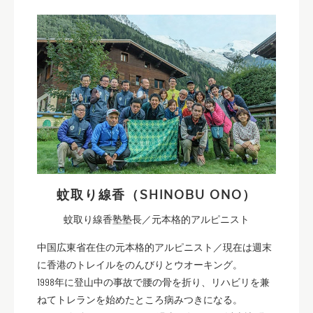
蚊取り線香（SHINOBU ONO）
蚊取り線香塾塾長／元本格的アルピニスト
中国広東省在住の元本格的アルピニスト／現在は週末
に香港のトレイルをのんびりとウオーキング。
1998年に登山中の事故で腰の骨を折り、リハビリを兼
ねてトレランを始めたところ病みつきになる。