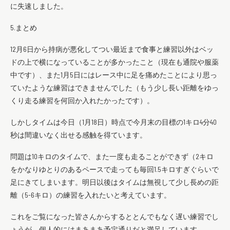
に失速しました。
5.まとめ
12月6日から持病が悪化してつい最近まで食事と練習以外はベッ
ドの上で横になっていることが多かったこと（現在も通院や服薬
中です）、また1月5日にはレース中に足を痛めたことにより思っ
ていたような練習はできませんでした（もう少し長い距離をゆっ
くり走る練習を何回か入れたかったです）。
しかしタイムは今日（1月18日）時点で今月末の目標の1キロ4分40
秒は間違いなく出せる感触を得ています。
問題は10キロのタイムで、また一度も走ることができず（2キロ
をかなりゆとりのあるペースで走っても毎回1.5キロすぎぐらいで
足にきてしまいます。明日以後はタイムは無視して少し長めの距
離（5-6キロ）の練習を入れたいと考えています。
これをご覧になった皆さんからするととんでもなく遅い練習でし
ょうが、個人的にはまあまあ予定通りだと満足しています。