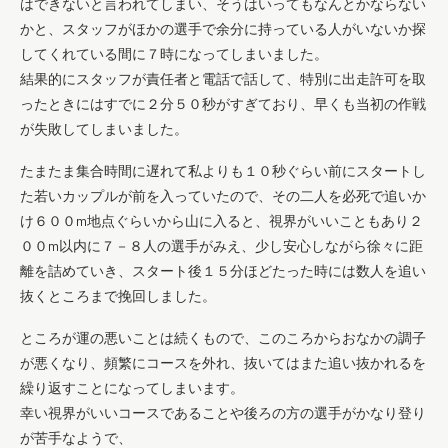
はできないと言われてしまい、そうはいってもなんとかならない
かと、スタッフがほかの選手で余分に持っている人がいないか探
してくれている間に７時になってしまいました。
結果的にスタッフが責任者と電話で話して、特別に出走許可を取
ったときにはすでに２分５０秒がすぎており、早くも当初の作戦
が失敗してしまいました。
たまたま集合時間に遅れて私よりも１０秒ぐらい前にスタートし
た若いカップルが前を入っていたので、その二人を必死で追いか
け６００m地点ぐらいから山に入ると、視界がいいこともあり２
００m以内に７－８人の選手がみえ、少し安心しながら徐々に距
離を詰めていき、スタート後１５分ほどたった時には数人を追い
抜くところまで挽回しました。
ところが運の悪いことは続くもので、このころからおなかの調子
が悪くなり、頻繁にコースを外れ、抜いてはまた追い抜かれるを
繰り返すことになってしまいます。
幸い視界がいいコースであることや後ろの方の選手がかなり登り
が苦手なようで、