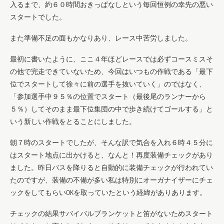
入るまで、約６０時間おきっぱなしという毎回恒例の幸先の悪い
スタートでした。
また準備不足の面もかなりあり、レース中苦労しました。
最初に書いたように、ここ４年ほどレースでは必ずコースミスそ
の他で完走できていないため、今回はいつもの作戦である「最下
位でスタートして徐々に前の選手を抜いていく」のではなく、
「参加選手中９５％の位置でスタート（最後尾のランナーから
５％）してそのまま最下位集団の中で歩き続けてゴールする」と
いう新しい作戦をとることにしました。
朝７時のスタートでしたが、そんな訳で気合を入れ６時４５分に
はスタート地点に出かけると、なんと！再度装備チェックがあり
ました。昨日バスを降りると自動的に装備チェックが行われてい
たのですが、装備の不備が多い私は特別にオーガナイザーにチェ
ックをしてもらいOKを取っていたという経緯がありあります。
チェックの結果サバイバルブランケットと笛がないためスタート