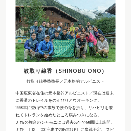
蚊取り線香（SHINOBU ONO）
蚊取り線香塾塾長／元本格的アルピニスト
中国広東省在住の元本格的アルピニスト／現在は週末
に香港のトレイルをのんびりとウオーキング。
1998年に登山中の事故で腰の骨を折り、リハビリを兼
ねてトレランを始めたところ病みつきになる。
UTMBの舞台のシャモニには過去35年で50回以上訪問。
UTMB、TDS、CCC完走で2014年はPTLに参戦予定。 スピ