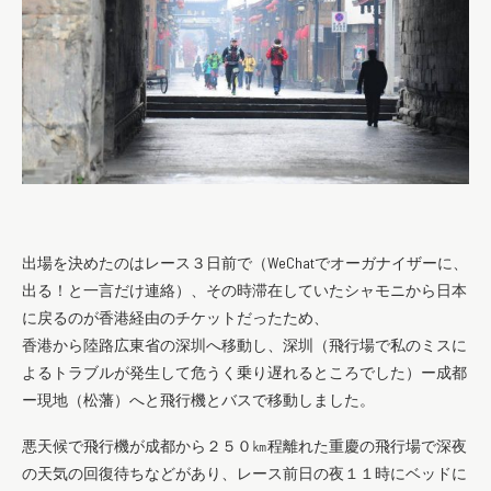
出場を決めたのはレース３日前で（WeChatでオーガナイザーに、
出る！と一言だけ連絡）、その時滞在していたシャモニから日本
に戻るのが香港経由のチケットだったため、
香港から陸路広東省の深圳へ移動し、深圳（飛行場で私のミスに
よるトラブルが発生して危うく乗り遅れるところでした）ー成都
ー現地（松藩）へと飛行機とバスで移動しました。
悪天候で飛行機が成都から２５０㎞程離れた重慶の飛行場で深夜
の天気の回復待ちなどがあり、レース前日の夜１１時にベッドに