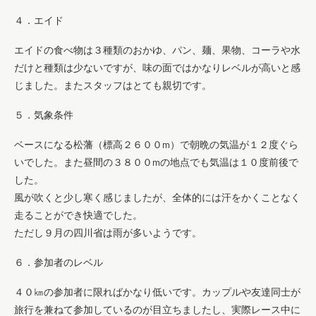
４．エイド
エイドの食べ物は３種類のおかゆ、パン、麺、果物、コーラや水
だけと種類は少ないですが、味の面ではかなりレベルが高いと感
じました。またスタッフはとても親切です。
５．気象条件
ベースになる松藩（標高２６００m）で朝晩の気温が１２度ぐら
いでした。また昼間の３８００mの地点でも気温は１０度前後で
した。
風が吹くと少し寒く感じましたが、全体的には汗をかくことなく
走ることができ快適でした。
ただし９月の四川省は雨が多いようです。
６．参加者のレベル
４０㎞の参加者に限ればかなり低いです。カップルや友達同士が
旅行を兼ねて参加しているのが目立ちましたし、実際レース中に