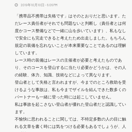
2019年10月10日 - 6:06 PM
「携帯品不携帯は失格です」はそのとおりだと思います。た
だレース責任者がそれでも問題ないと判断し（責任者とは何
度かコース整備などで一緒に山を歩いています）、私もなし
で安全にも完走できると考えたため出走しました。もちろん
規定の装備を忘れないことが本来重要なことであるのは理解
しています。
レース時の装備はレースの主催者が必要と考えたものであ
り、そのコースを登山するに当たり必要かどうかは、その人
の経験、体力、知識、技術などによって異なります。
登山者として失格と言われますが、今までのところ救助を受
けるような事故は、私も今までザイルを結んできた数多くの
パートナーも一緒に登った時には起こしていません。
私は事故を起こさない登山者が優れた登山者だと認識してい
ます。
不愉快に思われることに関しては、不特定多数の人の目に触
れる文章を書く時には気をつける必要もあるでしょうが、人