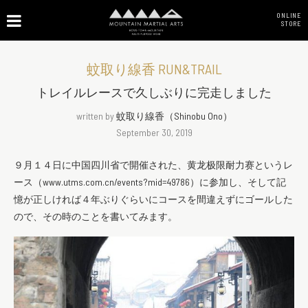
ONLINE
STORE
蚊取り線香 RUN&TRAIL
トレイルレースで久しぶりに完走しました
written by
蚊取り線香（Shinobu Ono）
September 30, 2019
９月１４日に中国四川省で開催された、黄龙极限耐力赛というレ
ース（www.utms.com.cn/events?mid=49786）に参加し、そして記
憶が正しければ４年ぶりぐらいにコースを間違えずにゴールした
ので、その時のことを書いてみます。