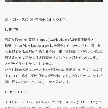
以下にレースについて簡単にまとめます。
1．開催地
有名な観光地の黄龍（https://ja.wikipedia.org/wiki/黄龍風景区）、
松藩（https://ja.wikipedia.org/wiki/松潘県）がベースです。四川省
の省都である成都から約２５０㎞、車で５時間（ただし今回は高
速道路の規制等があり８時間かりました）と移動が少し大変なこ
とがデメリットかもしれません。
ただし観光名所はコース上や成都からの移動途中にたくさんあり
ますので、途中で何か所かの観光地によりながらベースになる松
藩に行くのもいいのではないかと思います。
1．カテゴリー
１００㎞、６０㎞、４０㎞の３つです。４０㎞は３８００mまで
ですが、ほかの２つのカテゴリーは４４００mまで登るので、多