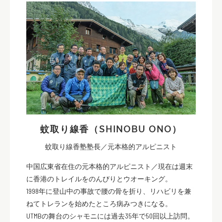
蚊取り線香（SHINOBU ONO）
蚊取り線香塾塾長／元本格的アルピニスト
中国広東省在住の元本格的アルピニスト／現在は週末
に香港のトレイルをのんびりとウオーキング。
1998年に登山中の事故で腰の骨を折り、リハビリを兼
ねてトレランを始めたところ病みつきになる。
UTMBの舞台のシャモニには過去35年で50回以上訪問。