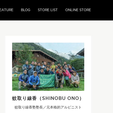
EATURE
BLOG
STORE LIST
ONLINE STORE
蚊取り線香（SHINOBU ONO）
蚊取り線香塾塾長／元本格的アルピニスト