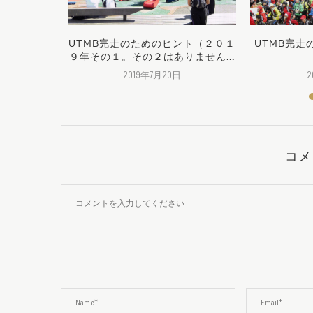
ヒントその
UTMB完走のためのヒント（２０１
UTMB完走
編）
９年その１。その２はありません...
2019年7月20日
2
コメ