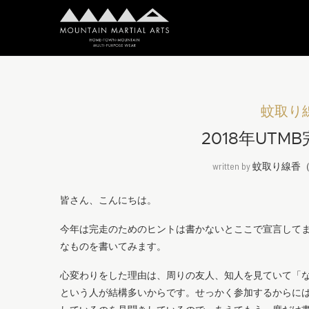
蚊取り線香
2018年UT
written by
蚊取り線香（Sh
皆さん、こんにちは。
今年は完走のためのヒントは書かないとここで宣言して
なものを書いてみます。
心変わりをした理由は、周りの友人、知人を見ていて「
という人が結構多いからです。せっかく参加するからに