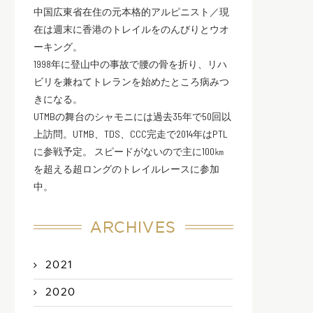
中国広東省在住の元本格的アルピニスト／現
在は週末に香港のトレイルをのんびりとウオ
ーキング。
1998年に登山中の事故で腰の骨を折り、リハ
ビリを兼ねてトレランを始めたところ病みつ
きになる。
UTMBの舞台のシャモニには過去35年で50回以
上訪問。UTMB、TDS、CCC完走で2014年はPTL
に参戦予定。 スピードがないので主に100㎞
を超える超ロングのトレイルレースに参加
中。
ARCHIVES
2021
2020