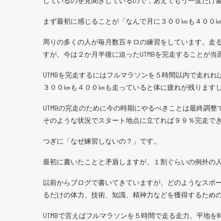
しているのを見聞きしているので，あえてもう一度だけ
まず最初に感じることが「なんで月に３００㎞も４００
周りの多くの人が毎月数百キロの練習をしています。走
すが、今は２か月半後に迫ったUTMBを完走することが
UTMBを完走するにはフルマラソンを５時間以内で走れ
３００㎞も４００㎞も走っていると体に疲れが残ります
UTMBの完走のために今の時期にやるべきことは最終調
そのような状況でスタート地点に立てれば９９％完走で
つぎに「なぜ練習しないの？」です。
最初に書いたことと矛盾しますが、１割ぐらいの例外の
以前からブログで書いてきていますが、どのようなスポ
るだけの体力、技術、知識、精神力などを獲得するため
UTMBで言えばフルマラソンを５時間で走る走力、平地