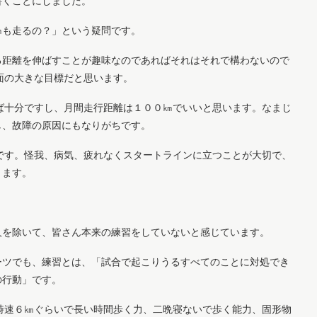
書くことにしました。
㎞も走るの？」という疑問です。
る距離を伸ばすことが趣味なのであればそれはそれで構わないので
当面の大きな目標だと思います。
れば十分ですし、月間走行距離は１００㎞でいいと思います。なまじ
し、故障の原因にもなりがちです。
整です。怪我、病気、疲れなくスタートラインに立つことが大切で、
きます。
人を除いて、皆さん本来の練習をしていないと感じています。
ーツでも、練習とは、「試合で起こりうるすべてのことに対処でき
の行動」です。
を時速６㎞ぐらいで長い時間歩く力、二晩寝ないで歩く能力、固形物