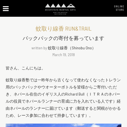
ONLINE
STORE
蚊取り線香 RUN&TRAIL
バックパックの寄付を募っています
written by
蚊取り線香（Shinobu Ono）
March 19, 2018
皆さん、こんにちは。
蚊取り線香塾では一昨年から古くなって使わなくなったトレラン
用のバックパックやウオーターボトルを皆様からご寄付いただ
き、ネパール在住のイギリス人のRichard Bull（ＩＴＲＡのネパー
ルの役員でネパールランナーの育成に力を入れている人です）経
由ネパールのランナーに届けています（郵送すると関税がかかる
ため、レース参加に合わせて持参しています）。