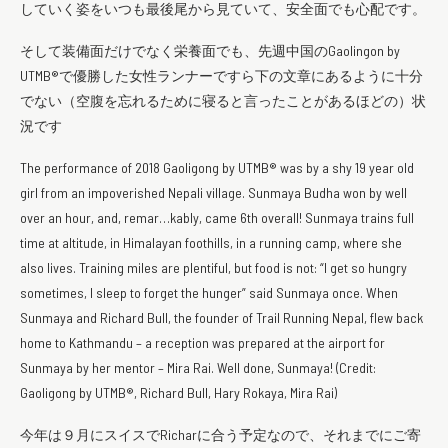
していく姿をいつも最後尾から見ていて、安全面でも心配です。
そして装備面だけでなく栄養面でも、先週中国のGaolingon by
UTMB®で優勝した女性ランナーですら下の文章にあるように十分
でない（空腹を忘れるために寝ると言ったことがあるほどの）状
況です
The performance of 2018 Gaoligong by UTMB® was by a shy 19 year old
girl from an impoverished Nepali village. Sunmaya Budha won by well
over an hour, and, remar…kably, came 6th overall! Sunmaya trains full
time at altitude, in Himalayan foothills, in a running camp, where she
also lives. Training miles are plentiful, but food is not: “I get so hungry
sometimes, I sleep to forget the hunger” said Sunmaya once. When
Sunmaya and Richard Bull, the founder of Trail Running Nepal, flew back
home to Kathmandu – a reception was prepared at the airport for
Sunmaya by her mentor – Mira Rai. Well done, Sunmaya! (Credit:
Gaoligong by UTMB®, Richard Bull, Hary Rokaya, Mira Rai)
今年は９月にスイスでRicharに合う予定なので、それまでにご寄