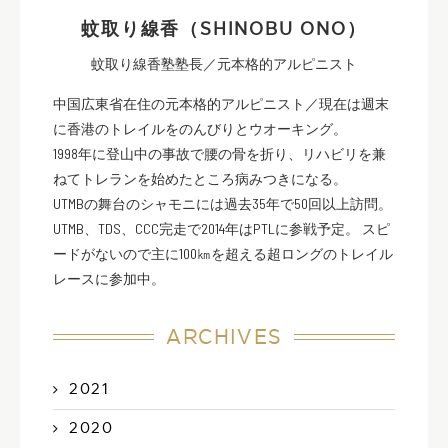
蚊取り線香（SHINOBU ONO）
蚊取り線香塾塾長／元本格的アルピニスト
中国広東省在住の元本格的アルピニスト／現在は週末
に香港のトレイルをのんびりとウオーキング。
1998年に登山中の事故で腰の骨を折り、リハビリを兼
ねてトレランを始めたところ病みつきになる。
UTMBの舞台のシャモニには過去35年で50回以上訪問。
UTMB、TDS、CCC完走で2014年はPTLに参戦予定。 スピ
ードがないので主に100㎞を超える超ロングのトレイル
レースに参加中。
ARCHIVES
2021
2020