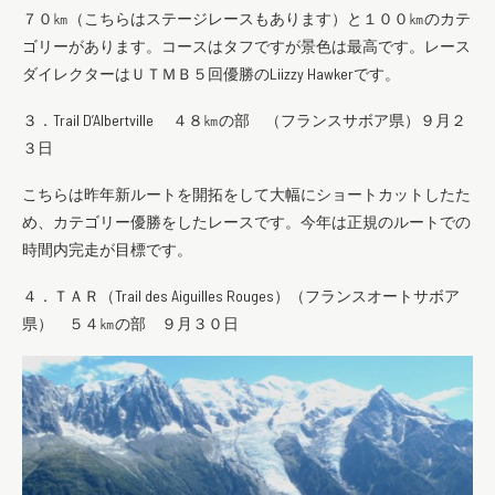
７０㎞（こちらはステージレースもあります）と１００㎞のカテ
ゴリーがあります。コースはタフですが景色は最高です。レース
ダイレクターはＵＴＭＢ５回優勝のLiizzy Hawkerです。
３．Trail D’Albertville ４８㎞の部 （フランスサボア県）９月２
３日
こちらは昨年新ルートを開拓をして大幅にショートカットしたた
め、カテゴリー優勝をしたレースです。今年は正規のルートでの
時間内完走が目標です。
４．ＴＡＲ（Trail des Aiguilles Rouges）（フランスオートサボア
県） ５４㎞の部 ９月３０日