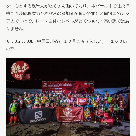
を中心とする欧米人がたくさん働いており、ネパールまでは飛行
機で４時間程度のため欧米の参加者が多いです）と周辺国のアジ
ア人ですので、レース自体のレベルがとてつもなく高い訳ではあ
りません。
６．Danba100k（中国四川省） １０月ごろ（らしい） １００㎞
の部