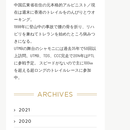
中国広東省在住の元本格的アルピニスト／現
在は週末に香港のトレイルをのんびりとウオ
ーキング。
1998年に登山中の事故で腰の骨を折り、リハ
ビリを兼ねてトレランを始めたところ病みつ
きになる。
UTMBの舞台のシャモニには過去35年で50回以
上訪問。UTMB、TDS、CCC完走で2014年はPTL
に参戦予定。 スピードがないので主に100㎞
を超える超ロングのトレイルレースに参加
中。
ARCHIVES
2021
2020