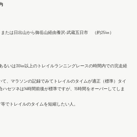
内
または日出山から御岳山経由養沢‐武蔵五日市 （約25㎞）
、あるいは30㎞以上のトレイルランニングレースの時間内での完走経
ていて、マラソンの記録でみてトレイルのタイムが適正（標準）タイ
ハセツネは14時間前後が標準ですが、15時間をオーバーしてしま
方等でトレイルのタイムを短縮したい人。