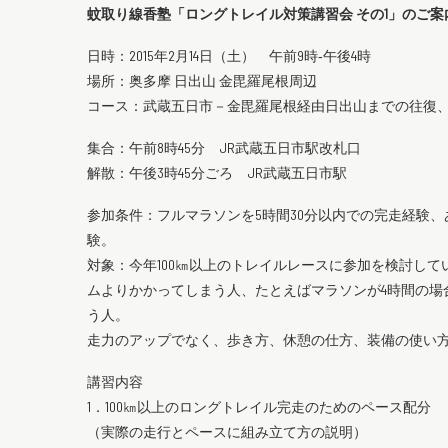
蚊取り線香塾「ロングトレイル対策講習会 その1」のご案
日時：2015年2月14日（土） 午前9時‐午後4時
場所：奥多摩 日出山 金毘羅尾根周辺
コース：武蔵五日市－金毘羅尾根経由日出山までの往復、
集合：午前8時45分 JR武蔵五日市駅改札口
解散：午後3時45分ごろ JR武蔵五日市駅
参加条件：フルマラソンを5時間30分以内での完走経験
験。
対象：今年100㎞以上のトレイルレースに参加を検討し
ムよりかかってしまう人、たとえばマラソンが4時間の場合
う人。
走力のアップでなく、歩き方、休憩の仕方、装備の使い
講習内容
1．100㎞以上のロングトレイル完走のためのペース配分
（実際の走行とペースに組み立て方の説明）