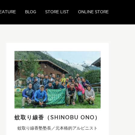
EATURE
BLOG
STORE LIST
ONLINE STORE
蚊取り線香（SHINOBU ONO）
蚊取り線香塾塾長／元本格的アルピニスト