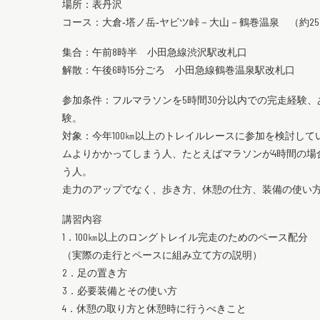
場所：表丹沢
コース：大倉‐塔ノ岳‐ヤビツ峠－大山－鶴巻温泉 （約25
集合：午前8時半 小田急線渋沢駅改札口
解散：午後6時15分ごろ 小田急線鶴巻温泉駅改札口
参加条件：フルマラソンを5時間30分以内での完走経験
験。
対象：今年100㎞以上のトレイルレースに参加を検討し
ムよりかかってしまう人、たとえばマラソンが4時間の場合
う人。
走力のアップでなく、歩き方、休憩の仕方、装備の使い
講習内容
1．100㎞以上のロングトレイル完走のためのペース配分
（実際の走行とペースに組み立て方の説明）
2．足の置き方
3．必要装備とその使い方
4．休憩の取り方と休憩時に行うべきこと