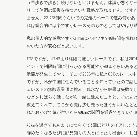
（早歩きで歩き）続けないといけません。体調が悪くなっ
りして体調の回復を待つといた戦略が取れません。ですか
ません。22-23時間ぐらいでの完走のペースで進み何か
れば総合的には楽ですがレースそのものとしてはやはり
私の個人的な感覚ですがUTMBはハセツネで18時間を切れ
おいた方が安心だと思います。
TDSですが、UTMBより格段に厳しいレースです。私は2
イントで制限時間に引っかかる可能性が90％ぐらいある
渋滞が発生しており、そこで2006年に私とCCCのレー
ですが、私が中国に住んでいることを知っていたので話
ェレストの無酸素登頂に挑み、残念ながら結果は失敗で
などをしばらく話しながら一緒に進んだことと、そのあと
教えてくれて、ここから先は少し走ったほうがいいなど
れたおかげで気が付いたら40kmの関門を通過できていた
40㎞を過ぎてもあまりにつらくて3回ほどリタイアしよう
辞めたくなるたびに顔見知りの人とばったり出会い、しばら