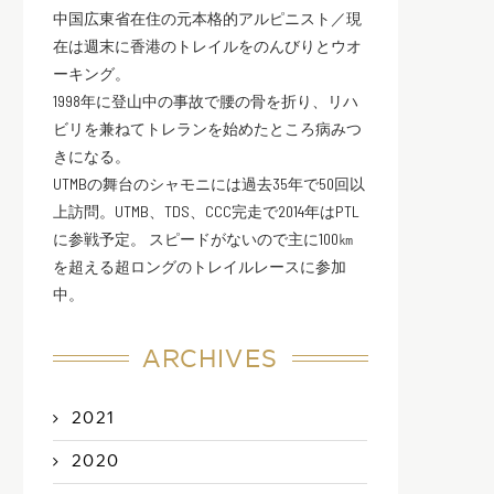
中国広東省在住の元本格的アルピニスト／現
在は週末に香港のトレイルをのんびりとウオ
ーキング。
1998年に登山中の事故で腰の骨を折り、リハ
ビリを兼ねてトレランを始めたところ病みつ
きになる。
UTMBの舞台のシャモニには過去35年で50回以
上訪問。UTMB、TDS、CCC完走で2014年はPTL
に参戦予定。 スピードがないので主に100㎞
を超える超ロングのトレイルレースに参加
中。
ARCHIVES
2021
2020