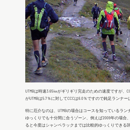
UTMBは時速3.65㎞がギリギリ完走のための速度ですが、
がUTMBは5.7％に対してCCCは6.0％ですので鈍足ランナ
特に厄介なのは、UTMBの場合はコースを知っているラ
ゆっくりでも十分間に合うゾーン、例えば2009年の場
ると今度はシャンペラックまでは比較的ゆっくりできる区