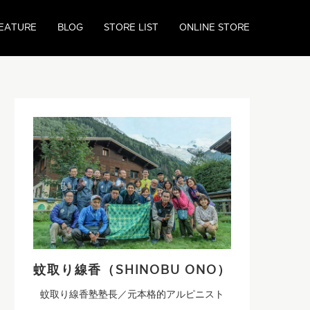
EATURE
BLOG
STORE LIST
ONLINE STORE
蚊取り線香（SHINOBU ONO）
蚊取り線香塾塾長／元本格的アルピニスト