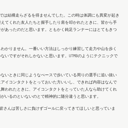
Sでは結構走らざるを得ませんでした。この時は体調にも異変が起き
迎えてくれた友人たちと握手したり肩を叩かれたときに、皆から手
ジがあったのだと思います。ともかく鈍足ランナーにはとてもきつ
もわかりません。一番いい方法はしっかり練習して走力や山を歩く
ないですがそれしかないと思います。UTMBのようにテクニックで
いないときに同じようなぺースで歩いている周りの選手に追い抜い
にアイコンタクトをとっておいた方いいし、できれば内容はなんで
見舞われたときに、アイコンタクトをとっていた人なら助けてくれ
顔がいるのといないのとで精神的に随分違うと思います。
の皆さんは苦しさに負けずゴールに戻ってきてほしいと思っていま