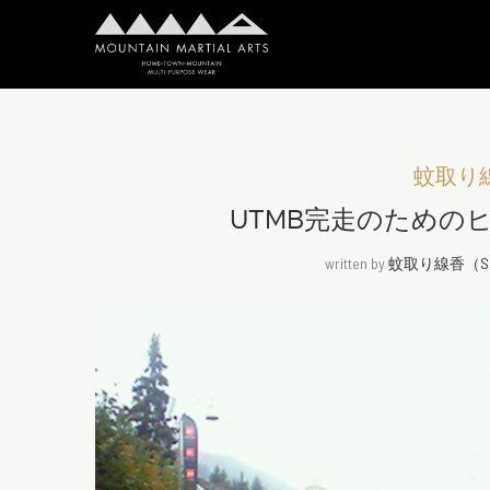
蚊取り線香
UTMB完走のためのヒ
written by
蚊取り線香（Shi