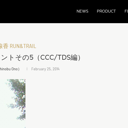
NEWS
PRODUCT
F
 RUN&TRAIL
ントその5（CCC/TDS編）
nobu Ono）
February 25, 2014