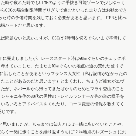
た時や疲れた時でもUTMBのように手抜き可能ゾーンで少しゆっく
らCCCの場合制限時間ぎりぎりで進むといった走り方はお勧めでき
あった時の予備時間を残しておく必要があると思います。UTMBと比べ
結構ハードだと思います。
れば問題ないと思いますが、CCCは17時間を切るぐらいまで準備して
011年に完走しましたが、レーススタート時は40㎞ぐらいのチェックポ
と考えていました。たまたま10㎞ぐらいの地点の道の荒れた登りで
ス中に話したことがあるというフランス人女性（私は記憶がなかったの
したことがあるのだと思います）と出くわし、ちょうど彼女がエヴ
したが、ネパールから帰ってきたばかりのためヒマラヤ登山のこと
シャモニ在住の60代の男性のトレイルランナーが先の道の様子を
といろいろとアドバイスをくれたり、コース変更の情報を教えてく
感じです。
と思いましたが、70㎞までは知人とほぼ一緒に歩いていたことや、
く一緒に歩くことを繰り返すうちに112 ㎞地点のレズーシュ に到