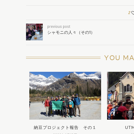
2
previous post
シャモニの人々（その1）
YOU MA
ント（その
納豆プロジェクト報告 その１
UT