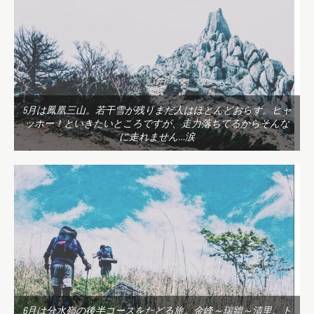
5月は鳳凰三山。若干雪が残りまだ人はほとんどおらず。ヒャ
ッホー！といきたいところですが、走力落ちてるからそんな
に走れません…涙
6月は分水嶺の後半コースをたどる旅。金峰～瑞牆～清里。ト