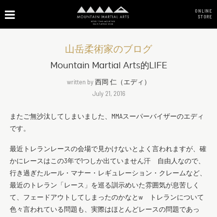
ONLINE
STORE
山岳柔術家のブログ
Mountain Martial Arts的LIFE
written by
西岡 仁（エディ）
July 21, 2016
またご無沙汰してしまいました、MMAスーパーバイザーのエディ
です。
最近トレランレースの会場で見かけないとよく言われますが、確
かにレースはこの3年で1つしか出ていません汗 自由人なので、
行き過ぎたルール・マナー・レギュレーション・クレームなど、
最近のトレラン「レース」を巡る訓示めいた雰囲気が息苦しく
て、フェードアウトしてしまったのかなとw トレランについて
色々言われている問題も、実際はほとんどレースの問題であっ