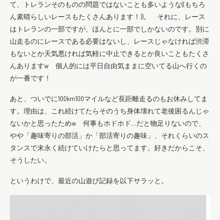
て、トレランそのものの問題ではないことも多いような((もちろ
ん素晴らしいレースもたくさんあります！))。 それに、レース
はトレランの一部ですが、ほんとに一部でしかないのです。別に
山走るのにレースである必要はないし、レースじゃなければ渋滞
もないとか天気悪ければ気軽に中止できるとか良いこともたくさ
んありますw 個人的には平日自由気ままに空いてる山へ行くの
が一番です！
あと、ついでに100km100マイルなど長距離走るのもお休みしてま
す。理由は、これ続けてたらそのうち身体壊れて老後困るんじゃ
ないかと思ったためw 何事もホドホド…だと物足りないので、
やや「趣味寄りの部活」か「部活寄りの趣味」、それくらいのス
タンスで末永く続けていけたらと思ってます。好きだからこそ、
そうしたい。
というわけで、最近の山遊び記録を以下サラッと。