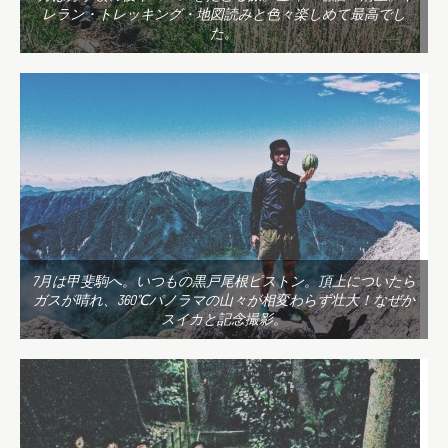
レラン・トレッキング・地図読みと色々楽しめて最高でし
た。
7月は甲斐駒へ。いつもの黒戸尾根ピストン。頂上についたら
ガスが晴れ、360℃パノラマの山々が相変わらず壮大！なぜか
スイカと記念撮影。