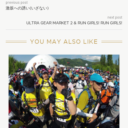
previous post
激坂への誘い(いざない)
next post
ULTRA GEAR MARKET 2 & RUN GIRLS! RUN GIRLS!
YOU MAY ALSO LIKE