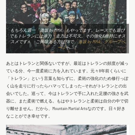
もちろん週一「激坂 by MMA」もやってます。レースでも遊び
でもトレランには体力・走力は不可欠。その強化&維持にオス
スメです♬ ご興味ある方はFBで
「激坂 by MMA」グループペ
ージ
へ…！
あとはトレランと関係ないですが、最近はトレランの頻度が減っ
ている分、今一度柔術に力を入れています。元々8年前くらいに
「トレラン」という言葉も知らずに、柔術の強化のため修行っぽ
く山を走りに行ったらハマってしまった—それがトレランとの出
会いでした。巡って、今はトレランで手に入れた足腰の強さを武
器に、また柔術で燃える。もはやトレランと柔術は自分の中で切
り離せません。だから、Mountain Martial Artsなのです。日々好き
なことができ幸せです。