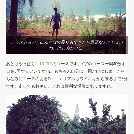
ノースショア。ほんとは波乗りもできたら最高なんでしょう
ね。はじめたいな…
あとはやっぱり
H.U.R.T100
のコースです。Y字のコース一周30数キ
ロを5周するアレですね。もちろん自分は一周だけにしましたw
ちなみにコースのあるManoaエリアへはワイキキから来るまで5分
です。走っても数キロ。これは便利な場所にありますね。