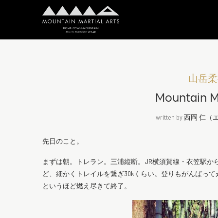
山岳柔
Mountain 
written by
西岡 仁（
先日のこと。
まずは朝。トレラン。三浦縦断。JR横須賀線・衣笠駅か
ど、細かくトレイルを繋ぎ30kくらい。登りもがんばっ
というほど燃え尽きて終了。