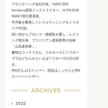
ブランディング会社代表。CARPE DIEM
Kamakura柔術インストラクター。ULTRA GEAR
MARKET実行委員長。
半月板を断裂しトレイルランニングセミリタ
イア中(涙)。
幼い頃からプロレス・格闘技を愛し、レスリ
ング部出身、ブラジリアン柔術黒帯の自称
「山岳柔術家」。
趣味はコックリさん。コルホーズとソフホー
ズではどちらかといえばソフホーズの方が好
き。
MMA立ち上げメンバー。現在はこっそりとMMA
スーパーバイザー。
ARCHIVES
2022