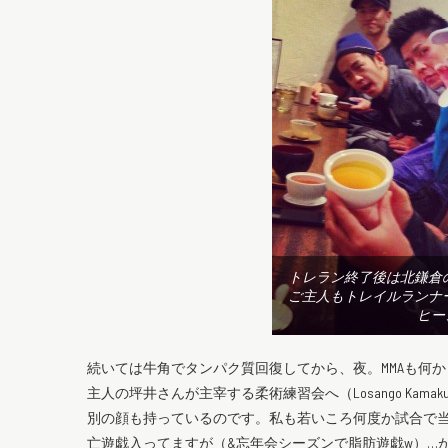
トレラン終了後は北鎌倉
ご主人もトレイルランナ
ヒー
続いては牛角でタンパク質回復してから、夜。MMAも何
主人の坪井さんが主宰する柔術練習会へ（Losango Kamak
別の顔も持っているのです。私も若いころ何度か試合で
亡遊戯入ってますが（&忘年会シーズンで脂肪遊戯w）…