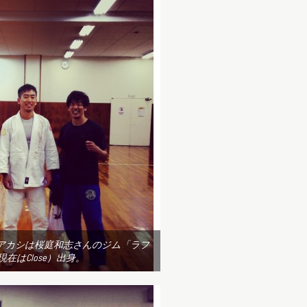
アカシは桜庭和志さんのジム「ラフ
現在はClose）出身。