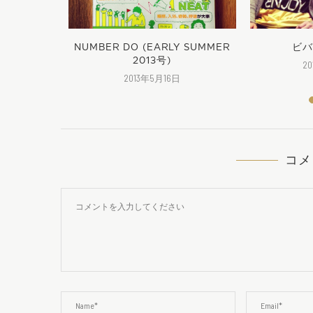
ます
NUMBER DO (EARLY SUMMER
ビバ
2013号)
日
2
2013年5月16日
コメ