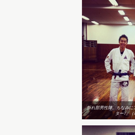
折れ部男性陣。ちなみに
ター7」（