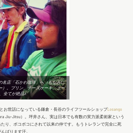
の名店「石かわ珈琲」へ（ちなみに
ー）。プリン、チーズケーキ、コー
、全てが絶品♪
かとお世話になっている鎌倉・長谷のライフツールショップ
Losango
ura Jiu-Jitsu）。坪井さん、実は日本でも有数の実力派柔術家という
当たり、ボコボコにされて以来の仲です。もうトレランで完全に死
がんばります汗。