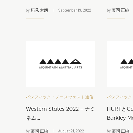
by
朽見 太朗
September 19, 2022
by
藤岡 正純
パシフィック・ノースウェスト通信
パシフィック
Western States 2022 – ナミ
HURTとGa
ネム...
Barkley Ma
by
藤岡 正純
August 21, 2022
by
藤岡 正純