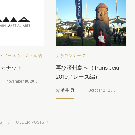
・ノースウェスト通信
文系ランナー Z
ャカナット
再び済州島へ（Trans Jeju
2019／レース編）
November 10, 2019
by
渋井 勇一
October 21, 2019
S
OLDER POSTS