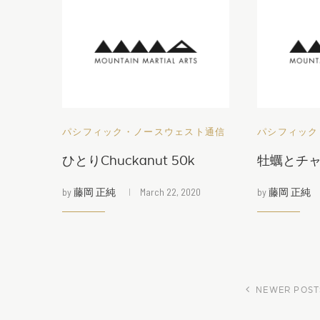
パシフィック・ノースウェスト通信
パシフィック
ひとりChuckanut 50k
牡蠣とチ
by
藤岡 正純
March 22, 2020
by
藤岡 正純
NEWER POST