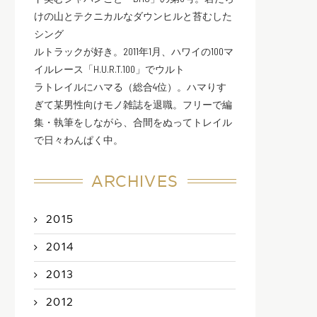
けの山とテクニカルなダウンヒルと苔むした
シング
ルトラックが好き。2011年1月、ハワイの100マ
イルレース「H.U.R.T.100」でウルト
ラトレイルにハマる（総合4位）。ハマりす
ぎて某男性向けモノ雑誌を退職。フリーで編
集・執筆をしながら、合間をぬってトレイル
で日々わんぱく中。
ARCHIVES
2015
2014
2013
2012