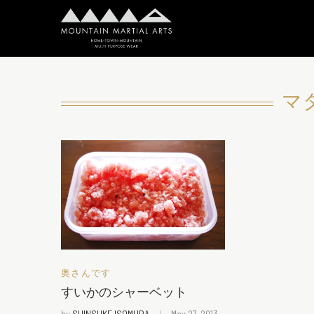
マ
奥さんです
すいかのシャーベット
by
SHINSUKE ISOMURA
May 27, 2013