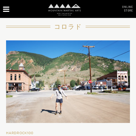
ONLINE
STORE
コロラド
HARDROCK100