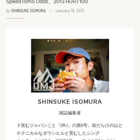
SpeedTomo Odds、2013 HURT100
by
SHINSUKE ISOMURA
January 18, 2013
SHINSUKE ISOMURA
雑誌編集者
ド笑むジャパンこと「DMJ」の第6号。岩だらけの山と
テクニカルなダウンヒルと苔むしたシング