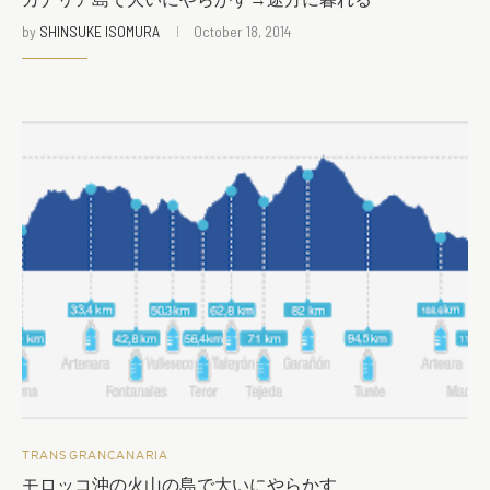
カナリア島で大いにやらかす→途方に暮れる
by
SHINSUKE ISOMURA
October 18, 2014
TRANSGRANCANARIA
モロッコ沖の火山の島で大いにやらかす